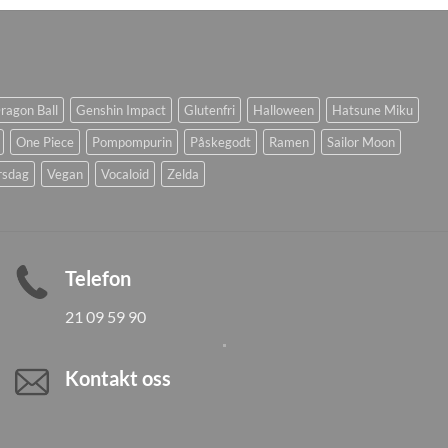
ragon Ball
Genshin Impact
Glutenfri
Halloween
Hatsune Miku
One Piece
Pompompurin
Påskegodt
Ramen
Sailor Moon
rsdag
Vegan
Vocaloid
Zelda
Telefon
21 09 59 90
Kontakt oss