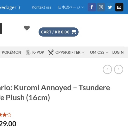
kedager :)
Kontakt oss
日本語ページ
CART /
KR
0.00
POKÉMON
K-POP
OPPSKRIFTER
OM OSS
LOGIN
rio: Kuromi Annoyed – Tsundere
e Plush (16cm)
d
4
29.00
f 5