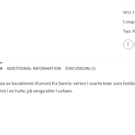
SKU:
1
Catego
Tags:
K
N
ADDITIONAL INFORMATION
DISCUSSION (1)
e av karakteren Kuromi fra Sanrio-serien i svarte klær som holder
nt i en hylle, på senga eller i sofaen.