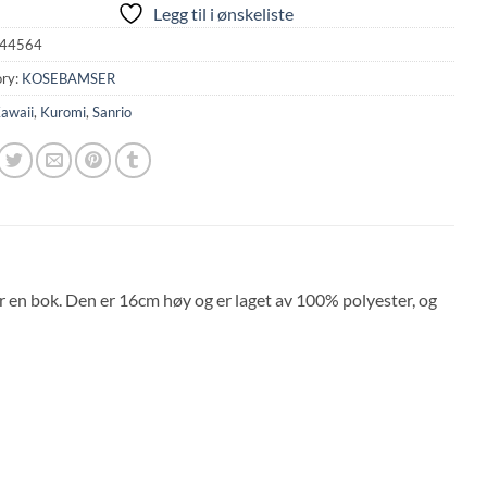
Legg til i ønskeliste
44564
ry:
KOSEBAMSER
awaii
,
Kuromi
,
Sanrio
 en bok. Den er 16cm høy og er laget av 100% polyester, og