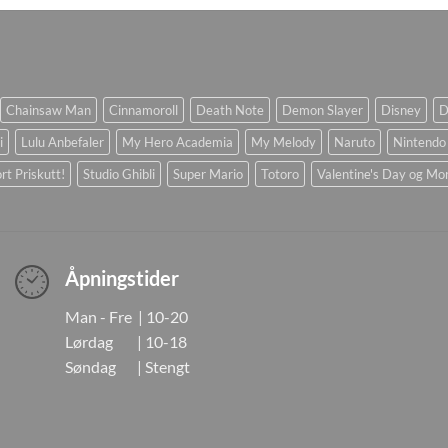
Chainsaw Man
Cinnamoroll
Death Note
Demon Slayer
Disney
D
i
Lulu Anbefaler
My Hero Academia
My Melody
Naruto
Nintendo
rt Priskutt!
Studio Ghibli
Super Mario
Totoro
Valentine's Day og Mo
Åpningstider
Man - Fre | 10-20
Lørdag | 10-18
Søndag | Stengt