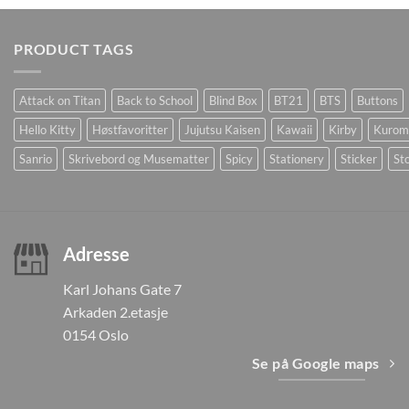
PRODUCT TAGS
Attack on Titan
Back to School
Blind Box
BT21
BTS
Buttons
Hello Kitty
Høstfavoritter
Jujutsu Kaisen
Kawaii
Kirby
Kurom
Sanrio
Skrivebord og Musematter
Spicy
Stationery
Sticker
Sto
Adresse
Karl Johans Gate 7
Arkaden 2.etasje
0154 Oslo
Se på Google maps