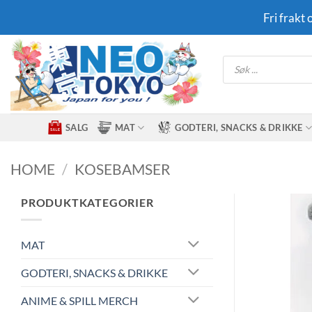
Skip
Fri frakt
to
content
Products
search
SALG
MAT
GODTERI, SNACKS & DRIKKE
HOME
/
KOSEBAMSER
PRODUKTKATEGORIER
MAT
GODTERI, SNACKS & DRIKKE
ANIME & SPILL MERCH