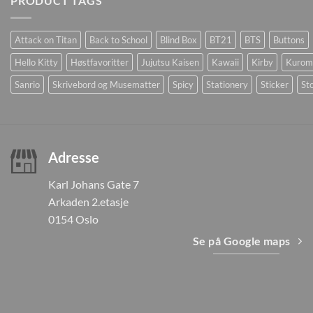
PRODUCT TAGS
Attack on Titan
Back to School
Blind Box
BT21
BTS
Buttons
Hello Kitty
Høstfavoritter
Jujutsu Kaisen
Kawaii
Kirby
Kurom
Sanrio
Skrivebord og Musematter
Spicy
Stationery
Sticker
Sto
Adresse
Karl Johans Gate 7
Arkaden 2.etasje
0154 Oslo
Se på Google maps