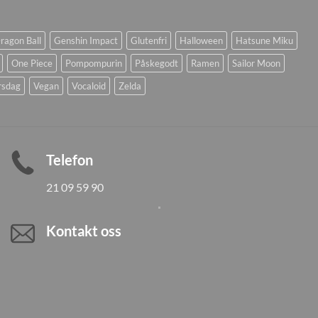
ragon Ball
Genshin Impact
Glutenfri
Halloween
Hatsune Miku
One Piece
Pompompurin
Påskegodt
Ramen
Sailor Moon
rsdag
Vegan
Vocaloid
Zelda
Telefon
21 09 59 90
Kontakt oss