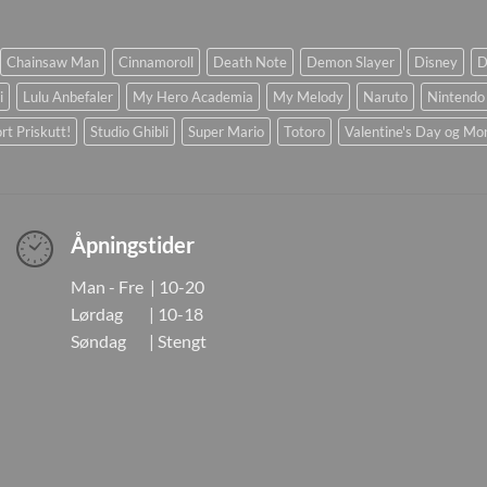
Chainsaw Man
Cinnamoroll
Death Note
Demon Slayer
Disney
D
i
Lulu Anbefaler
My Hero Academia
My Melody
Naruto
Nintendo
rt Priskutt!
Studio Ghibli
Super Mario
Totoro
Valentine's Day og Mo
Åpningstider
Man - Fre | 10-20
Lørdag | 10-18
Søndag | Stengt