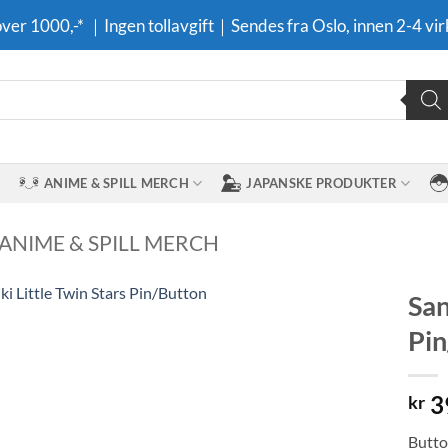
 over 1000,-* ｜Ingen tollavgift｜Sendes fra Oslo, innen 2-4 vir
ANIME & SPILL MERCH
JAPANSKE PRODUKTER
 ANIME & SPILL MERCH
San
Pin
Legg til i
ønskeliste
3
kr
Button