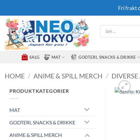
Skip
Fri frakt
to
content
Products
search
SALG
MAT
GODTERI, SNACKS & DRIKKE
HOME
/
ANIME & SPILL MERCH
/
DIVERSE
PRODUKTKATEGORIER
MAT
GODTERI, SNACKS & DRIKKE
ANIME & SPILL MERCH