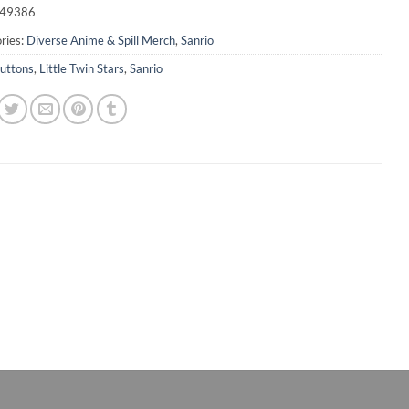
49386
ries:
Diverse Anime & Spill Merch
,
Sanrio
uttons
,
Little Twin Stars
,
Sanrio