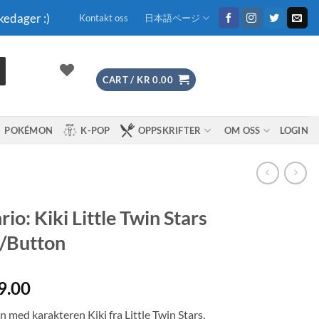
kedager :)
Kontakt oss
日本語ページ
CART /
KR
0.00
POKÉMON
K-POP
OPPSKRIFTER
OM OSS
LOGIN
rio: Kiki Little Twin Stars
/Button
9.00
 med karakteren Kiki fra Little Twin Stars.