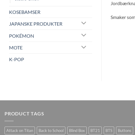
Jordbærknas
KOSEBAMSER
Smaker som 
JAPANSKE PRODUKTER
POKÉMON
MOTE
K-POP
PRODUCT TAGS
Attack on Titan
Back to School
Blind Box
BT21
BTS
Buttons