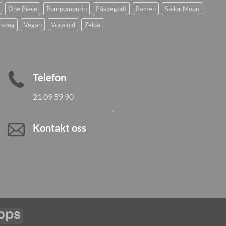
One Piece
Pompompurin
Påskegodt
Ramen
Sailor Moon
rsdag
Vegan
Vocaloid
Zelda
Telefon
21 09 59 90
Kontakt oss
Vipps