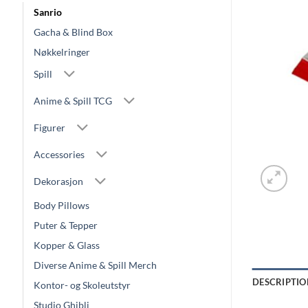
Sanrio
Gacha & Blind Box
Nøkkelringer
Spill
Anime & Spill TCG
Figurer
Accessories
Dekorasjon
Body Pillows
Puter & Tepper
Kopper & Glass
Diverse Anime & Spill Merch
DESCRIPTIO
Kontor- og Skoleutstyr
Studio Ghibli