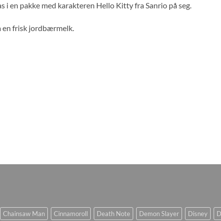
 i en pakke med karakteren Hello Kitty fra Sanrio på seg.
en frisk jordbærmelk.
Chainsaw Man
Cinnamoroll
Death Note
Demon Slayer
Disney
D