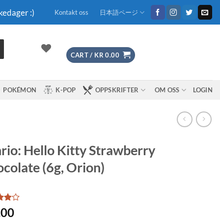
kedager :)
Kontakt oss
日本語ページ
CART /
KR
0.00
POKÉMON
K-POP
OPPSKRIFTER
OM OSS
LOGIN
rio: Hello Kitty Strawberry
colate (6g, Orion)
d
4
.00
f 5