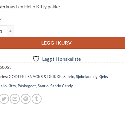
 on
ærknas i en Hello Kitty pakke.
mer
k
: Hello Kitty Strawberry Chocolate (6g, Orion) quantity
LEGG I KURV
Legg til i ønskeliste
50053
ries:
GODTERI, SNACKS & DRIKKE
,
Sanrio
,
Sjokolade og Kjeks
ello Kitty
,
Påskegodt
,
Sanrio
,
Sanrio Candy