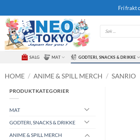
Skip
Fri frakt
to
content
Products
search
SALG
MAT
GODTERI, SNACKS & DRIKKE
HOME
/
ANIME & SPILL MERCH
/
SANRIO
PRODUKTKATEGORIER
MAT
GODTERI, SNACKS & DRIKKE
ANIME & SPILL MERCH