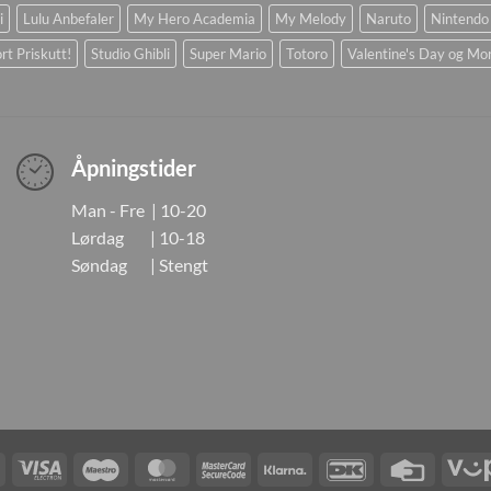
i
Lulu Anbefaler
My Hero Academia
My Melody
Naruto
Nintendo
rt Priskutt!
Studio Ghibli
Super Mario
Totoro
Valentine's Day og Mo
Åpningstider
Man - Fre | 10-20
Lørdag | 10-18
Søndag | Stengt
Visa
Visa
Maestro
MasterCard
MasterCard
Klarna
DanKort
Credit