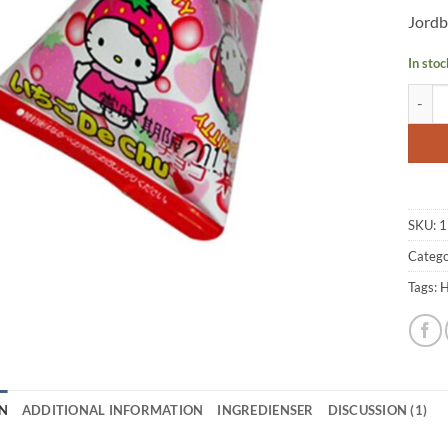
based
Jordb
custo
rating
In stoc
Sanrio
SKU:
1
Catego
Tags:
H
N
ADDITIONAL INFORMATION
INGREDIENSER
DISCUSSION (1)