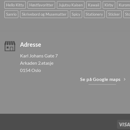
Hello Kitty
Høstfavoritter
Jujutsu Kaisen
Kawaii
Kirby
Kurom
Sanrio
Skrivebord og Musematter
Spicy
Stationery
Sticker
Sto
Adresse
Karl Johans Gate 7
Arkaden 2.etasje
0154 Oslo
Se på Google maps