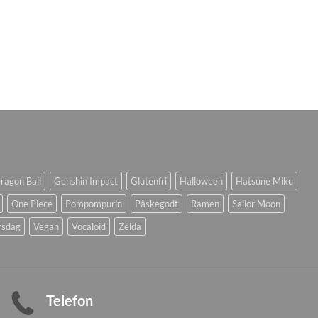
ragon Ball
Genshin Impact
Glutenfri
Halloween
Hatsune Miku
One Piece
Pompompurin
Påskegodt
Ramen
Sailor Moon
rsdag
Vegan
Vocaloid
Zelda
Telefon