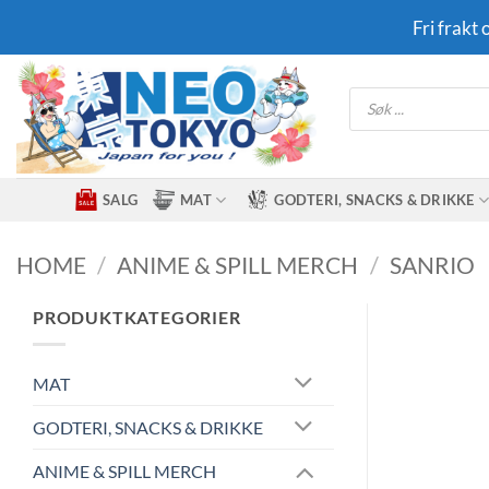
Skip
Fri frakt
to
content
Products
search
SALG
MAT
GODTERI, SNACKS & DRIKKE
HOME
/
ANIME & SPILL MERCH
/
SANRIO
PRODUKTKATEGORIER
MAT
GODTERI, SNACKS & DRIKKE
ANIME & SPILL MERCH