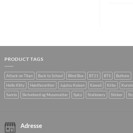
PRODUCT TAGS
Attack on Titan
Back to School
Blind Box
BT21
BTS
Buttons
Hello Kitty
Høstfavoritter
Jujutsu Kaisen
Kawaii
Kirby
Kurom
Sanrio
Skrivebord og Musematter
Spicy
Stationery
Sticker
Sto
Adresse