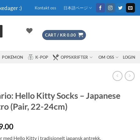
kedager :)
Kontakt oss
日本語ページ
CART /
KR
0.00
POKÉMON
K-POP
OPPSKRIFTER
OM OSS
LOGIN
rio: Hello Kitty Socks – Japanese
ro (Pair, 22-24cm)
9.00
 med Hello Kitty i tradisjonelt japansk antrekk.