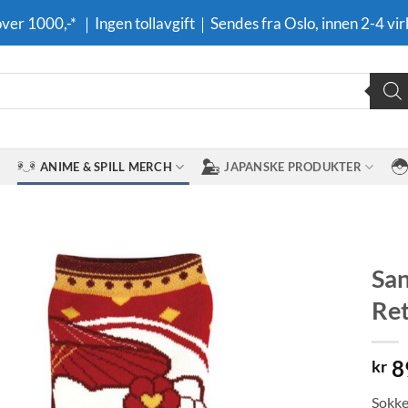
 over 1000,-* ｜Ingen tollavgift｜Sendes fra Oslo, innen 2-4 vir
ANIME & SPILL MERCH
JAPANSKE PRODUKTER
San
Ret
Legg til i
ønskeliste
8
kr
Sokker