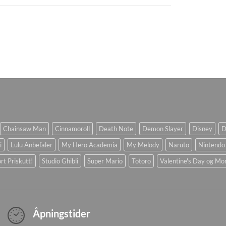
Chainsaw Man
Cinnamoroll
Death Note
Demon Slayer
Disney
D
i
Lulu Anbefaler
My Hero Academia
My Melody
Naruto
Nintendo
rt Priskutt!
Studio Ghibli
Super Mario
Totoro
Valentine's Day og Mo
Åpningstider