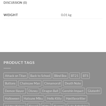
DISCUSSION (0)
WEIGHT
0.01 kg
PRODUCT TAGS
Attack on Titan
Back to School
Blind Box
BT21
BTS
Buttons
Chainsaw Man
Cinnamoroll
Death Note
Demon Slayer
Disney
Dragon Ball
Genshin Impact
Glutenfri
Halloween
Hatsune Miku
Hello Kitty
Høstfavoritter