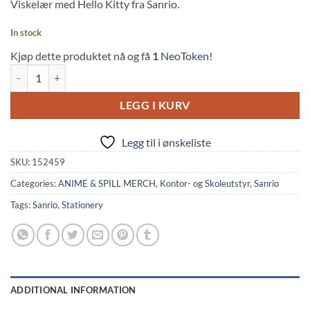
Viskelær med Hello Kitty fra Sanrio.
In stock
Kjøp dette produktet nå og få
1
NeoToken!
Sanrio: Hello Kitty Eraser - 50th Anniversary (4.5cm, Crux) quantity
LEGG I KURV
Legg til i ønskeliste
SKU:
152459
Categories:
ANIME & SPILL MERCH
,
Kontor- og Skoleutstyr
,
Sanrio
Tags:
Sanrio
,
Stationery
ADDITIONAL INFORMATION