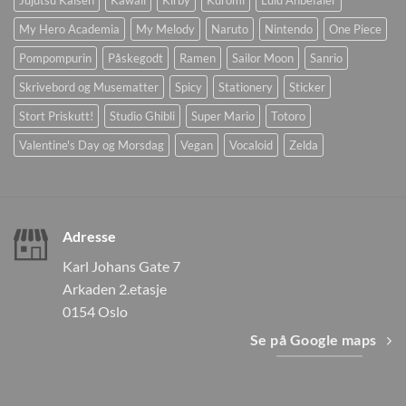
Jujutsu Kaisen
Kawaii
Kirby
Kuromi
Lulu Anbefaler
My Hero Academia
My Melody
Naruto
Nintendo
One Piece
Pompompurin
Påskegodt
Ramen
Sailor Moon
Sanrio
Skrivebord og Musematter
Spicy
Stationery
Sticker
Stort Priskutt!
Studio Ghibli
Super Mario
Totoro
Valentine's Day og Morsdag
Vegan
Vocaloid
Zelda
Adresse
Karl Johans Gate 7
Arkaden 2.etasje
0154 Oslo
Se på Google maps