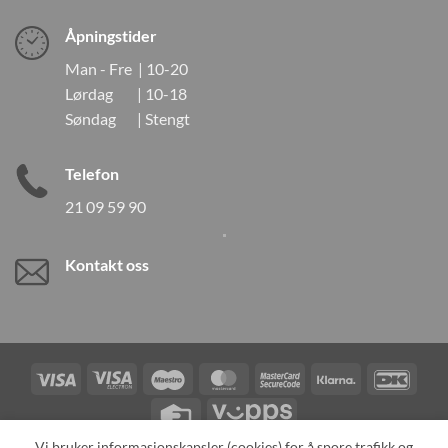
Åpningstider
Man - Fre | 10-20
Lørdag | 10-18
Søndag | Stengt
Telefon
21 09 59 90
Kontakt oss
Visa
Visa
Maestro
MasterCard
MasterCard
Klarna
DanK
Electron
2
Credit
Vipps
Card
Vi bruker informasjonskapsler (cookies) for å spore trafikk og