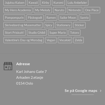
Jujutsu Kaisen
Kawaii
Kirby
Kuromi
Lulu Anbefaler
My Hero Academia
My Melody
Naruto
Nintendo
One Piece
Pompompurin
Påskegodt
Ramen
Sailor Moon
Sanrio
Skrivebord og Musematter
Spicy
Stationery
Sticker
Stort Priskutt!
Studio Ghibli
Super Mario
Totoro
Valentine's Day og Morsdag
Vegan
Vocaloid
Zelda
Adresse
Karl Johans Gate 7
Arkaden 2.etasje
0154 Oslo
Se på Google maps