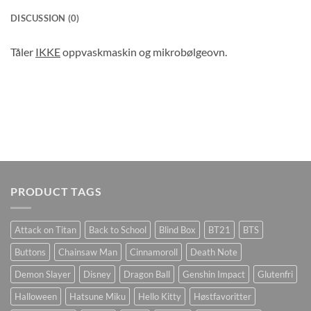
DISCUSSION (0)
Tåler
IKKE
oppvaskmaskin og mikrobølgeovn.
PRODUCT TAGS
Attack on Titan
Back to School
Blind Box
BT21
BTS
Buttons
Chainsaw Man
Cinnamoroll
Death Note
Demon Slayer
Disney
Dragon Ball
Genshin Impact
Glutenfri
Halloween
Hatsune Miku
Hello Kitty
Høstfavoritter