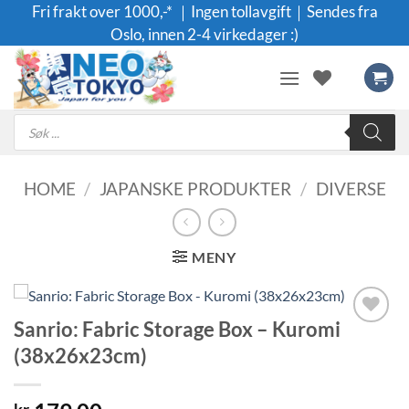
Skip
Fri frakt over 1000,-* ｜Ingen tollavgift｜Sendes fra
to
Oslo, innen 2-4 virkedager :)
content
Products
search
HOME
/
JAPANSKE PRODUKTER
/
DIVERSE
MENY
Sanrio: Fabric Storage Box – Kuromi
Legg til i
(38x26x23cm)
ønskeliste