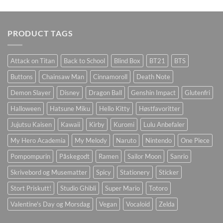
PRODUCT TAGS
Attack on Titan
Back to School
Blind Box
BT21
BTS
Buttons
Chainsaw Man
Cinnamoroll
Death Note
Demon Slayer
Disney
Dragon Ball
Genshin Impact
Glutenfri
Halloween
Hatsune Miku
Hello Kitty
Høstfavoritter
Jujutsu Kaisen
Kawaii
Kirby
Kuromi
Lulu Anbefaler
My Hero Academia
My Melody
Naruto
Nintendo
One Piece
Pompompurin
Påskegodt
Ramen
Sailor Moon
Sanrio
Skrivebord og Musematter
Spicy
Stationery
Sticker
Stort Priskutt!
Studio Ghibli
Super Mario
Totoro
Valentine's Day og Morsdag
Vegan
Vocaloid
Zelda