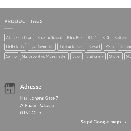
PRODUCT TAGS
Attack on Titan
Back to School
Blind Box
BT21
BTS
Buttons
Hello Kitty
Høstfavoritter
Jujutsu Kaisen
Kawaii
Kirby
Kurom
Sanrio
Skrivebord og Musematter
Spicy
Stationery
Sticker
Sto
Adresse
Karl Johans Gate 7
Arkaden 2.etasje
0154 Oslo
Se på Google maps