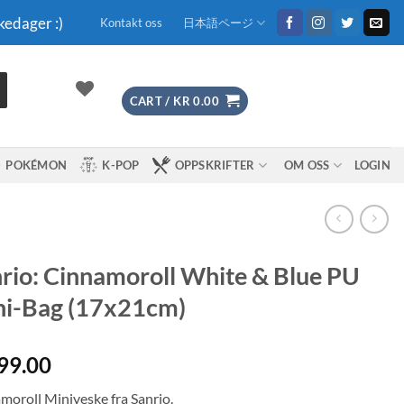
kedager :)
Kontakt oss
日本語ページ
CART /
KR
0.00
POKÉMON
K-POP
OPPSKRIFTER
OM OSS
LOGIN
rio: Cinnamoroll White & Blue PU
ni-Bag (17x21cm)
99.00
moroll Miniveske fra Sanrio.