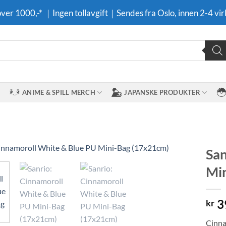
 over 1000,-* ｜Ingen tollavgift｜Sendes fra Oslo, innen 2-4 vir
ANIME & SPILL MERCH
JAPANSKE PRODUKTER
San
Mi
Legg til i
ønskeliste
3
kr
Cinna