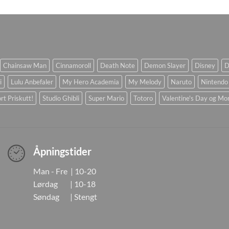
Chainsaw Man
Cinnamoroll
Death Note
Demon Slayer
Disney
D
i
Lulu Anbefaler
My Hero Academia
My Melody
Naruto
Nintendo
rt Priskutt!
Studio Ghibli
Super Mario
Totoro
Valentine's Day og Mo
Åpningstider
Man - Fre | 10-20
Lørdag | 10-18
Søndag | Stengt