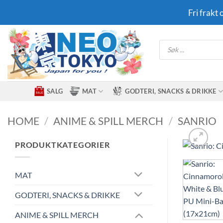
Skip
Fri frakt
to
content
Products
search
SALG
MAT
GODTERI, SNACKS & DRIKKE
HOME
/
ANIME & SPILL MERCH
/
SANRIO
PRODUKTKATEGORIER
MAT
GODTERI, SNACKS & DRIKKE
ANIME & SPILL MERCH