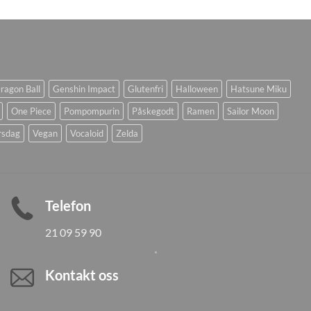
ragon Ball
Genshin Impact
Glutenfri
Halloween
Hatsune Miku
One Piece
Pompompurin
Påskegodt
Ramen
Sailor Moon
rsdag
Vegan
Vocaloid
Zelda
Telefon
21 09 59 90
Kontakt oss