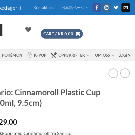
kedager :)
Kontakt oss
日本語ページ
CART /
KR
0.00
POKÉMON
K-POP
OPPSKRIFTER
OM OSS
LOGIN
rio: Cinnamoroll Plastic Cup
0ml, 9.5cm)
29.00
ikkopp med Cinnamoroll fra Sanrio.