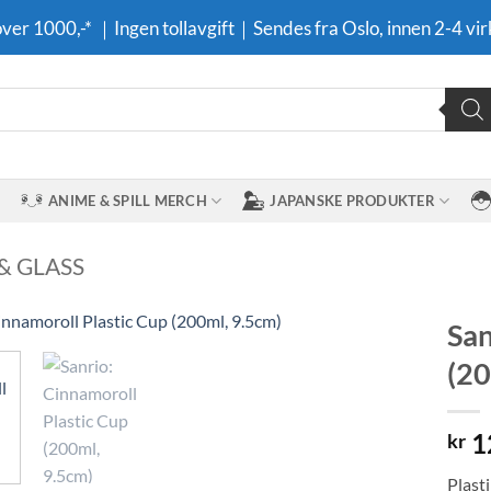
 over 1000,-* ｜Ingen tollavgift｜Sendes fra Oslo, innen 2-4 vir
ANIME & SPILL MERCH
JAPANSKE PRODUKTER
& GLASS
San
(20
Legg til i
ønskeliste
1
kr
Plast