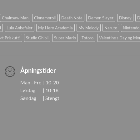
Chainsaw Man
Cinnamoroll
Death Note
Demon Slayer
Disney
D
i
Lulu Anbefaler
My Hero Academia
My Melody
Naruto
Nintendo
rt Priskutt!
Studio Ghibli
Super Mario
Totoro
Valentine's Day og Mo
Åpningstider
Man - Fre | 10-20
Lørdag | 10-18
Søndag | Stengt