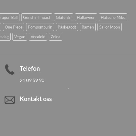
ragon Ball
Genshin Impact
Glutenfri
Halloween
Hatsune Miku
One Piece
Pompompurin
Påskegodt
Ramen
Sailor Moon
rsdag
Vegan
Vocaloid
Zelda
Telefon
21 09 59 90
Kontakt oss