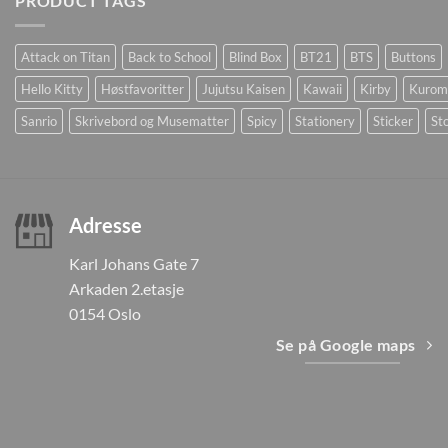
PRODUCT TAGS
Attack on Titan
Back to School
Blind Box
BT21
BTS
Buttons
Hello Kitty
Høstfavoritter
Jujutsu Kaisen
Kawaii
Kirby
Kurom
Sanrio
Skrivebord og Musematter
Spicy
Stationery
Sticker
Sto
Adresse
Karl Johans Gate 7
Arkaden 2.etasje
0154 Oslo
Se på Google maps