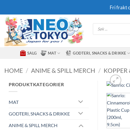
Skip
Fri frakt
to
content
Products
search
SALG
MAT
GODTERI, SNACKS & DRIKKE
HOME
/
ANIME & SPILL MERCH
/
KOPPER 
PRODUKTKATEGORIER
MAT
GODTERI, SNACKS & DRIKKE
ANIME & SPILL MERCH