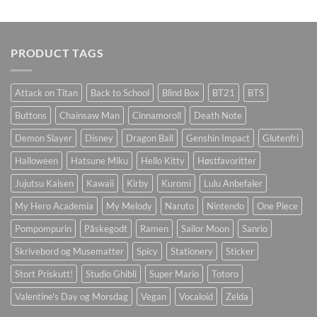
PRODUCT TAGS
Attack on Titan
Back to School
Blind Box
BT21
BTS
Buttons
Chainsaw Man
Cinnamoroll
Death Note
Demon Slayer
Disney
Dragon Ball
Genshin Impact
Glutenfri
Halloween
Hatsune Miku
Hello Kitty
Høstfavoritter
Jujutsu Kaisen
Kawaii
Kirby
Kuromi
Lulu Anbefaler
My Hero Academia
My Melody
Naruto
Nintendo
One Piece
Pompompurin
Påskegodt
Ramen
Sailor Moon
Sanrio
Skrivebord og Musematter
Spicy
Stationery
Sticker
Stort Priskutt!
Studio Ghibli
Super Mario
Totoro
Valentine's Day og Morsdag
Vegan
Vocaloid
Zelda