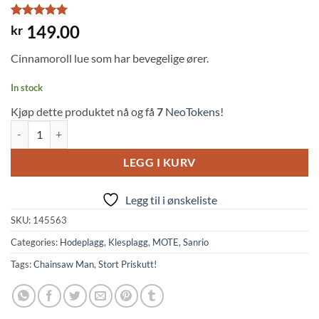
Rated
1
5
149.00
kr
out of 5
based on
Cinnamoroll lue som har bevegelige ører.
customer
rating
In stock
Kjøp dette produktet nå og få
7
NeoTokens!
Sanrio: Cinnamoroll Hat w/Pump Up Ears quantity
LEGG I KURV
Legg til i ønskeliste
SKU:
145563
Categories:
Hodeplagg
,
Klesplagg
,
MOTE
,
Sanrio
Tags:
Chainsaw Man
,
Stort Priskutt!