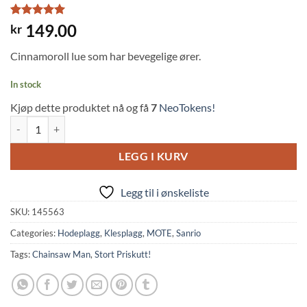
Rated
1
5
149.00
kr
out of 5
based on
Cinnamoroll lue som har bevegelige ører.
customer
rating
In stock
Kjøp dette produktet nå og få
7
NeoTokens!
Sanrio: Cinnamoroll Hat w/Pump Up Ears quantity
LEGG I KURV
Legg til i ønskeliste
SKU:
145563
Categories:
Hodeplagg
,
Klesplagg
,
MOTE
,
Sanrio
Tags:
Chainsaw Man
,
Stort Priskutt!