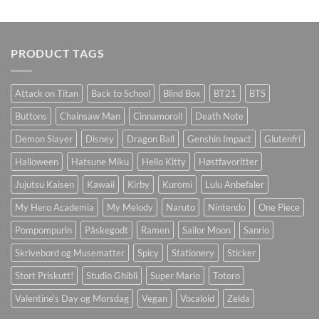
PRODUCT TAGS
Attack on Titan
Back to School
Blind Box
BT21
BTS
Buttons
Chainsaw Man
Cinnamoroll
Death Note
Demon Slayer
Disney
Dragon Ball
Genshin Impact
Glutenfri
Halloween
Hatsune Miku
Hello Kitty
Høstfavoritter
Jujutsu Kaisen
Kawaii
Kirby
Kuromi
Lulu Anbefaler
My Hero Academia
My Melody
Naruto
Nintendo
One Piece
Pompompurin
Påskegodt
Ramen
Sailor Moon
Sanrio
Skrivebord og Musematter
Spicy
Stationery
Sticker
Stort Priskutt!
Studio Ghibli
Super Mario
Totoro
Valentine's Day og Morsdag
Vegan
Vocaloid
Zelda