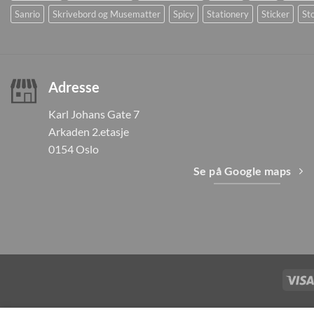
Sanrio
Skrivebord og Musematter
Spicy
Stationery
Sticker
Sto
Adresse
Karl Johans Gate 7
Arkaden 2.etasje
0154 Oslo
Se på Google maps