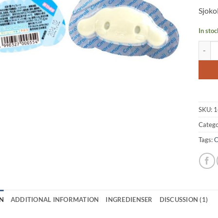
based
Sjoko
custo
rating
In stoc
Sanrio
SKU:
1
Catego
Tags:
C
N
ADDITIONAL INFORMATION
INGREDIENSER
DISCUSSION (1)