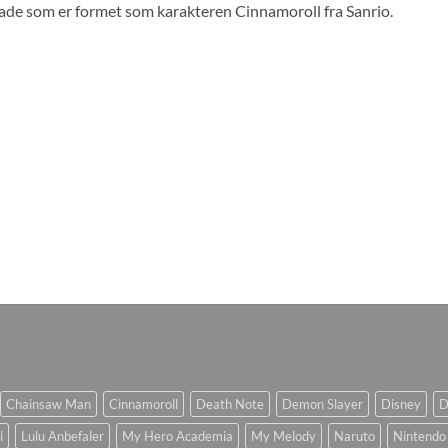
lade som er formet som karakteren Cinnamoroll fra Sanrio.
Chainsaw Man
Cinnamoroll
Death Note
Demon Slayer
Disney
D
i
Lulu Anbefaler
My Hero Academia
My Melody
Naruto
Nintendo