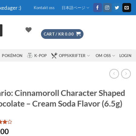
kedager :)
Kontakt oss
日本語ページ
CART /
KR
0.00
POKÉMON
K-POP
OPPSKRIFTER
OM OSS
LOGIN
rio: Cinnamoroll Character Shaped
colate – Cream Soda Flavor (6.5g)
d
4
.00
f 5