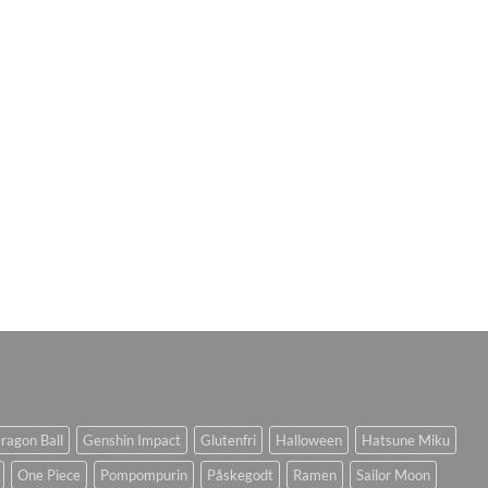
ragon Ball
Genshin Impact
Glutenfri
Halloween
Hatsune Miku
One Piece
Pompompurin
Påskegodt
Ramen
Sailor Moon