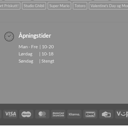
rt Priskutt!
Studio Ghibli
Super Mario
Totoro
Valentine's Day og Mo
Åpningstider
Man - Fre | 10-20
Lørdag | 10-18
Søndag | Stengt
Visa
Visa
Maestro
MasterCard
MasterCard
Klarna
DanKort
Credit
Electron
2
Card