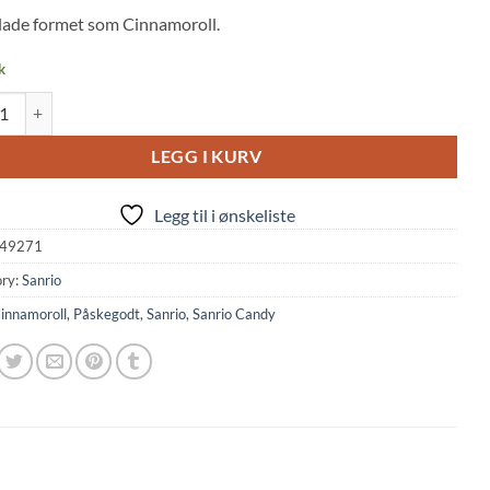
 on
lade formet som Cinnamoroll.
mer
k
: Cinnamoroll Character Shaped Chocolate - Cream Soda Flavor (6.5g) qu
LEGG I KURV
Legg til i ønskeliste
49271
ry:
Sanrio
innamoroll
,
Påskegodt
,
Sanrio
,
Sanrio Candy