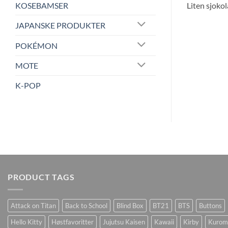
KOSEBAMSER
Liten sjoko
JAPANSKE PRODUKTER
POKÉMON
MOTE
K-POP
PRODUCT TAGS
Attack on Titan
Back to School
Blind Box
BT21
BTS
Buttons
Hello Kitty
Høstfavoritter
Jujutsu Kaisen
Kawaii
Kirby
Kurom