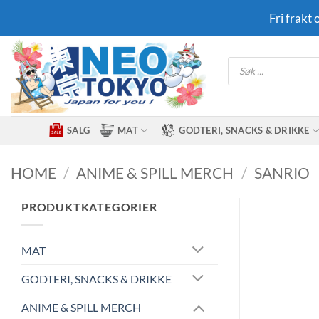
Skip
Fri frakt
to
content
Products
search
SALG
MAT
GODTERI, SNACKS & DRIKKE
HOME
/
ANIME & SPILL MERCH
/
SANRIO
PRODUKTKATEGORIER
MAT
GODTERI, SNACKS & DRIKKE
ANIME & SPILL MERCH