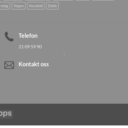
rsdag
Vegan
Vocaloid
Zelda
Telefon
21 09 59 90
Kontakt oss
Vipps