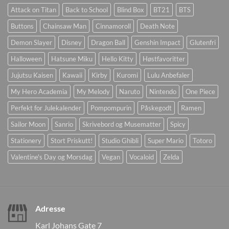
Attack on Titan
Back to School
Blind Box
BT21
BTS
Buttons
Chainsaw Man
Cinnamoroll
Death Note
Demon Slayer
Disney
Dragon Ball
Genshin Impact
Glutenfri
Halloween
Hatsune Miku
Hello Kitty
Høstfavoritter
Jujutsu Kaisen
Kawaii
Kirby
Kuromi
Lulu Anbefaler
My Hero Academia
My Melody
Naruto
Nintendo
One Piece
Perfekt for Julekalender
Pompompurin
Påskegodt
Ramen
Sailor Moon
Sanrio
Skrivebord og Musematter
Spicy
Stationery
Stort Priskutt!
Studio Ghibli
Super Mario
Totoro
Valentine's Day og Morsdag
Vegan
Vocaloid
Zelda
Adresse
Karl Johans Gate 7