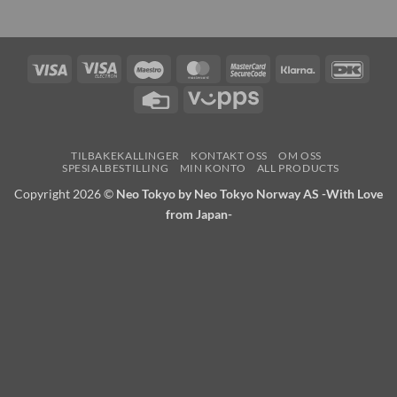
Visa
Visa
Maestro
MasterCard
MasterCard
Klarna
DanK
Electron
2
Credit
Vipps
Card
TILBAKEKALLINGER
KONTAKT OSS
OM OSS
SPESIALBESTILLING
MIN KONTO
ALL PRODUCTS
Copyright 2026 ©
Neo Tokyo by Neo Tokyo Norway AS -With Love
from Japan-