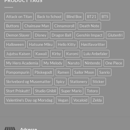
PRODUCT TAGS
Attack on Titan
Back to School
Blind Box
BT21
BTS
Buttons
Chainsaw Man
Cinnamoroll
Death Note
Demon Slayer
Disney
Dragon Ball
Genshin Impact
Glutenfri
Halloween
Hatsune Miku
Hello Kitty
Høstfavoritter
Jujutsu Kaisen
Kawaii
Kirby
Kuromi
Lulu Anbefaler
My Hero Academia
My Melody
Naruto
Nintendo
One Piece
Pompompurin
Påskegodt
Ramen
Sailor Moon
Sanrio
Skrivebord og Musematter
Spicy
Stationery
Sticker
Stort Priskutt!
Studio Ghibli
Super Mario
Totoro
Valentine's Day og Morsdag
Vegan
Vocaloid
Zelda
Adresse