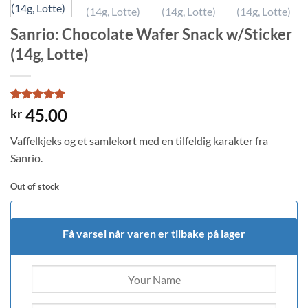
Sanrio: Chocolate Wafer Snack w/Sticker
(14g, Lotte)
Rated
1
5
45.00
kr
out of 5
based on
Vaffelkjeks og et samlekort med en tilfeldig karakter fra
customer
rating
Sanrio.
Out of stock
Få varsel når varen er tilbake på lager