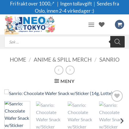
Skip
Fri frakt over 1000,-* ｜Ingen tollavgift｜Sendes fra
to
Oslo, innen 2-4 virkedager :)
content
Products
search
HOME
/
ANIME & SPILL MERCH
/
SANRIO
MENY
Legg til i
ønskeliste