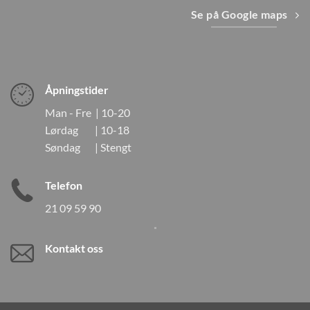
Se på Google maps
Åpningstider
Man - Fre | 10-20
Lørdag | 10-18
Søndag | Stengt
Telefon
21 09 59 90
Kontakt oss