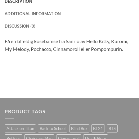
DESCRIPTION
ADDITIONAL INFORMATION
DISCUSSION (0)
Få en tilfeldig kosebamse fra Sanrio av Hello Kitty, Kuromi,
My Melody, Pochacco, Cinnamoroll eller Pompompurin.
PRODUCT TAGS
Attack on Titan
Back to School
Blind Box
BT21
BTS
Buttons
Chainsaw Man
Cinnamoroll
Death Note