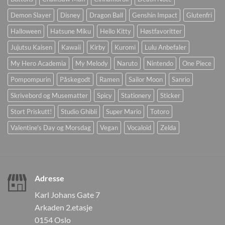
Demon Slayer
Disney
Dragon Ball
Genshin Impact
Glutenfri
Halloween
Hatsune Miku
Hello Kitty
Høstfavoritter
Jujutsu Kaisen
Kawaii
Kirby
Kuromi
Lulu Anbefaler
My Hero Academia
My Melody
Naruto
Nintendo
One Piece
Pompompurin
Påskegodt
Ramen
Sailor Moon
Sanrio
Skrivebord og Musematter
Spicy
Stationery
Sticker
Stort Priskutt!
Studio Ghibli
Super Mario
Totoro
Valentine's Day og Morsdag
Vegan
Vocaloid
Zelda
Adresse
Karl Johans Gate 7
Arkaden 2.etasje
0154 Oslo