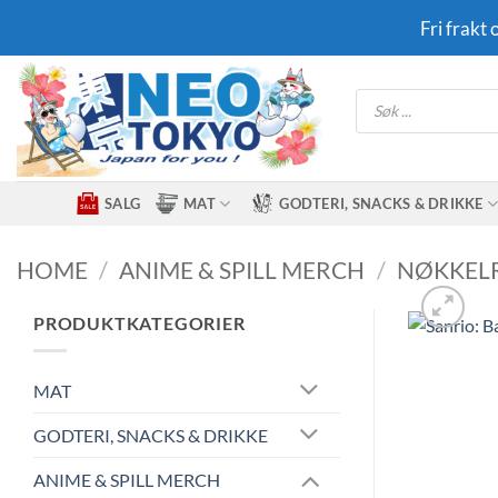
Skip
Fri frakt
to
content
Products
search
SALG
MAT
GODTERI, SNACKS & DRIKKE
HOME
/
ANIME & SPILL MERCH
/
NØKKEL
PRODUKTKATEGORIER
MAT
GODTERI, SNACKS & DRIKKE
ANIME & SPILL MERCH