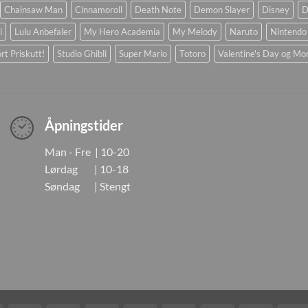
Chainsaw Man
Cinnamoroll
Death Note
Demon Slayer
Disney
D
i
Lulu Anbefaler
My Hero Academia
My Melody
Naruto
Nintendo
rt Priskutt!
Studio Ghibli
Super Mario
Totoro
Valentine's Day og Mo
Åpningstider
Man - Fre | 10-20
Lørdag | 10-18
Søndag | Stengt