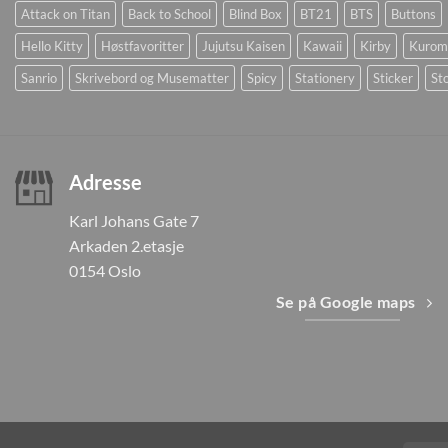
Attack on Titan
Back to School
Blind Box
BT21
BTS
Buttons
Hello Kitty
Høstfavoritter
Jujutsu Kaisen
Kawaii
Kirby
Kurom
Sanrio
Skrivebord og Musematter
Spicy
Stationery
Sticker
Sto
Adresse
Karl Johans Gate 7
Arkaden 2.etasje
0154 Oslo
Se på Google maps