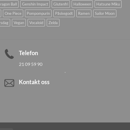
ragon Ball
Genshin Impact
Glutenfri
Halloween
Hatsune Miku
One Piece
Pompompurin
Påskegodt
Ramen
Sailor Moon
rsdag
Vegan
Vocaloid
Zelda
Telefon
21 09 59 90
Kontakt oss