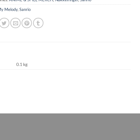
y Melody
,
Sanrio
0.1 kg