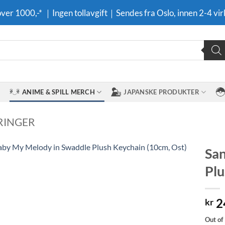
 over 1000,-* ｜Ingen tollavgift｜Sendes fra Oslo, innen 2-4 vir
ANIME & SPILL MERCH
JAPANSKE PRODUKTER
RINGER
San
Plu
Legg til i
ønskeliste
2
kr
Out of