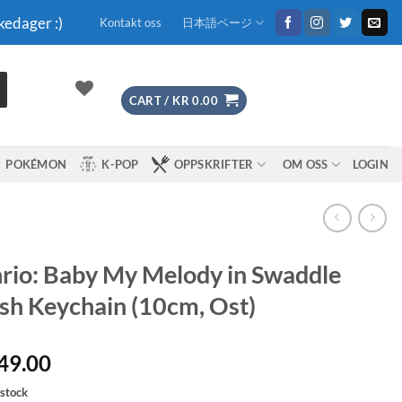
kedager :)
Kontakt oss
日本語ページ
CART /
KR
0.00
POKÉMON
K-POP
OPPSKRIFTER
OM OSS
LOGIN
rio: Baby My Melody in Swaddle
sh Keychain (10cm, Ost)
49.00
 stock