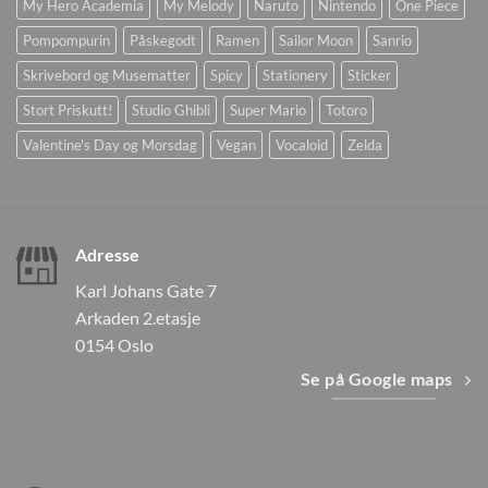
My Hero Academia
My Melody
Naruto
Nintendo
One Piece
Pompompurin
Påskegodt
Ramen
Sailor Moon
Sanrio
Skrivebord og Musematter
Spicy
Stationery
Sticker
Stort Priskutt!
Studio Ghibli
Super Mario
Totoro
Valentine's Day og Morsdag
Vegan
Vocaloid
Zelda
Adresse
Karl Johans Gate 7
Arkaden 2.etasje
0154 Oslo
Se på Google maps