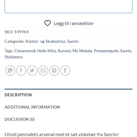
Legg til i ønskeliste
SKU:
149964
Categories:
Kontor- og Skoleutstyr
,
Sanrio
Tags:
Cinnamoroll
,
Hello Kitty
,
Kuromi
,
My Melody
,
Pompompurin
,
Sanrio
,
Stationery
DESCRIPTION
ADDITIONAL INFORMATION
DISCUSSION (0)
Utvid pennalets arsenal med et søt viskelær fra Sanrio!