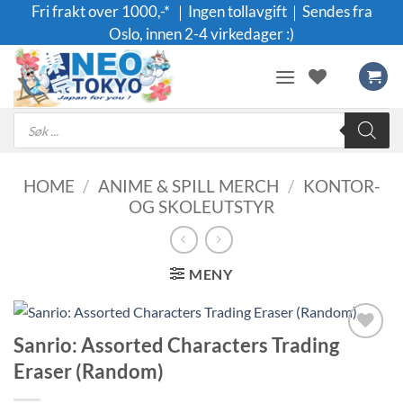
Skip
Fri frakt over 1000,-* ｜Ingen tollavgift｜Sendes fra
to
Oslo, innen 2-4 virkedager :)
content
Products
search
HOME
/
ANIME & SPILL MERCH
/
KONTOR-
OG SKOLEUTSTYR
MENY
Sanrio: Assorted Characters Trading
Legg til i
Eraser (Random)
ønskeliste