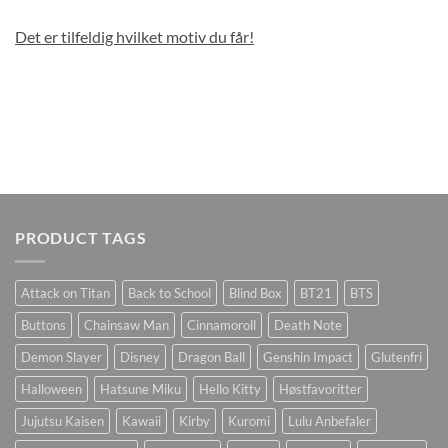
Det er tilfeldig hvilket motiv du får!
PRODUCT TAGS
Attack on Titan
Back to School
Blind Box
BT21
BTS
Buttons
Chainsaw Man
Cinnamoroll
Death Note
Demon Slayer
Disney
Dragon Ball
Genshin Impact
Glutenfri
Halloween
Hatsune Miku
Hello Kitty
Høstfavoritter
Jujutsu Kaisen
Kawaii
Kirby
Kuromi
Lulu Anbefaler