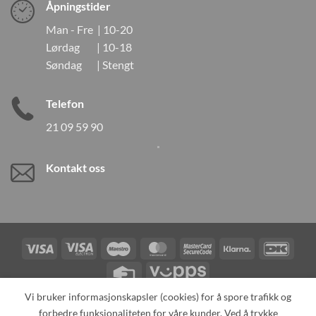
Åpningstider
Man - Fre | 10-20
Lørdag | 10-18
Søndag | Stengt
Telefon
21 09 59 90
Kontakt oss
Visa
Visa
Maestro
MasterCard
MasterCard
Klarna
DanK
Electron
2
Credit
Vipps
Card
Vi bruker informasjonskapsler (cookies) for å spore trafikk og
forbedre funksjonaliteten for våre kunder. Ved å trykke