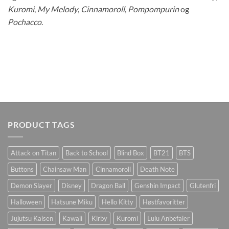
Kuromi
,
My Melody
,
Cinnamoroll
,
Pompompurin
og
Pochacco
.
PRODUCT TAGS
Attack on Titan
Back to School
Blind Box
BT21
BTS
Buttons
Chainsaw Man
Cinnamoroll
Death Note
Demon Slayer
Disney
Dragon Ball
Genshin Impact
Glutenfri
Halloween
Hatsune Miku
Hello Kitty
Høstfavoritter
Jujutsu Kaisen
Kawaii
Kirby
Kuromi
Lulu Anbefaler