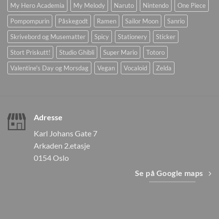
My Hero Academia
My Melody
Naruto
Nintendo
One Piece
Pompompurin
Påskegodt
Ramen
Sailor Moon
Sanrio
Skrivebord og Musematter
Spicy
Stationery
Sticker
Stort Priskutt!
Studio Ghibli
Super Mario
Totoro
Valentine's Day og Morsdag
Vegan
Vocaloid
Zelda
Adresse
Karl Johans Gate 7
Arkaden 2.etasje
0154 Oslo
Se på Google maps