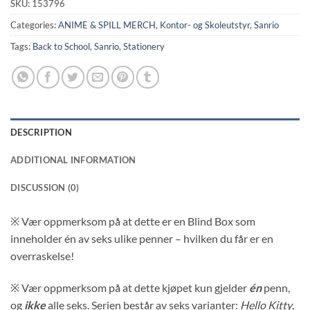
SKU:
153796
Categories:
ANIME & SPILL MERCH
,
Kontor- og Skoleutstyr
,
Sanrio
Tags:
Back to School
,
Sanrio
,
Stationery
DESCRIPTION
ADDITIONAL INFORMATION
DISCUSSION (0)
※ Vær oppmerksom på at dette er en Blind Box som
inneholder én av seks ulike penner – hvilken du får er en
overraskelse!
※
Vær oppmerksom på at dette kjøpet kun gjelder
én
penn,
og
ikke
alle seks. S
erien består av seks varianter:
Hello Kitty
,