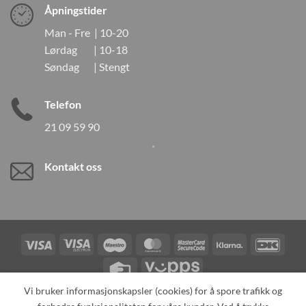
Åpningstider
Man - Fre | 10-20
Lørdag | 10-18
Søndag | Stengt
Telefon
21 09 59 90
Kontakt oss
Visa
Visa
Maestro
MasterCard
MasterCard
Klarna
DanK
Electron
2
Credit
Vipps
Card
Vi bruker informasjonskapsler (cookies) for å spore trafikk og