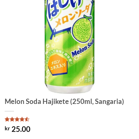
Melon Soda Hajikete (250ml, Sangaria)
Rated
4
4.5
25.00
kr
out of 5
based on