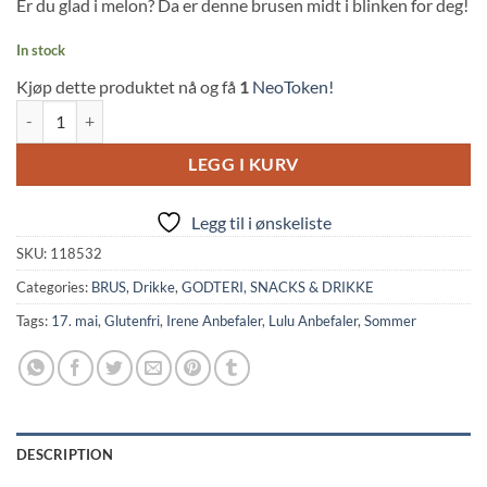
Er du glad i melon? Da er denne brusen midt i blinken for deg!
customer
ratings
In stock
Kjøp dette produktet nå og få
1
NeoToken!
Melon Soda Hajikete (250ml, Sangaria) quantity
LEGG I KURV
Legg til i ønskeliste
SKU:
118532
Categories:
BRUS
,
Drikke
,
GODTERI, SNACKS & DRIKKE
Tags:
17. mai
,
Glutenfri
,
Irene Anbefaler
,
Lulu Anbefaler
,
Sommer
DESCRIPTION