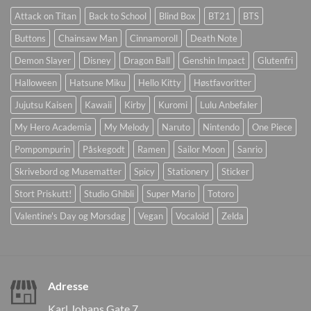
Attack on Titan
Back to School
Blind Box
BT21
BTS
Buttons
Chainsaw Man
Cinnamoroll
Death Note
Demon Slayer
Disney
Dragon Ball
Genshin Impact
Glutenfri
Halloween
Hatsune Miku
Hello Kitty
Høstfavoritter
Jujutsu Kaisen
Kawaii
Kirby
Kuromi
Lulu Anbefaler
My Hero Academia
My Melody
Naruto
Nintendo
One Piece
Pompompurin
Påskegodt
Ramen
Sailor Moon
Sanrio
Skrivebord og Musematter
Spicy
Stationery
Sticker
Stort Priskutt!
Studio Ghibli
Super Mario
Totoro
Valentine's Day og Morsdag
Vegan
Vocaloid
Zelda
Adresse
Karl Johans Gate 7