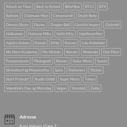
Attack on Titan
Back to School
Blind Box
BT21
BTS
Buttons
Chainsaw Man
Cinnamoroll
Death Note
Demon Slayer
Disney
Dragon Ball
Genshin Impact
Glutenfri
Halloween
Hatsune Miku
Hello Kitty
Høstfavoritter
Jujutsu Kaisen
Kawaii
Kirby
Kuromi
Lulu Anbefaler
My Hero Academia
My Melody
Naruto
Nintendo
One Piece
Pompompurin
Påskegodt
Ramen
Sailor Moon
Sanrio
Skrivebord og Musematter
Spicy
Stationery
Sticker
Stort Priskutt!
Studio Ghibli
Super Mario
Totoro
Valentine's Day og Morsdag
Vegan
Vocaloid
Zelda
Adresse
Karl Johans Gate 7