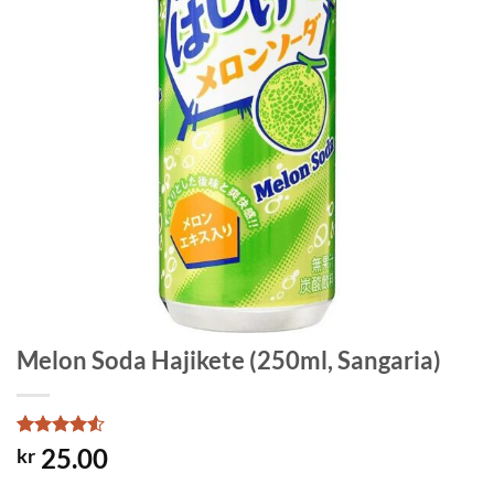
Melon Soda Hajikete (250ml, Sangaria)
Rated
4
4.5
25.00
kr
out of 5
based on