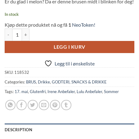
Er du glad i melon? Da er denne brusen midt i blinken for deg!
customer
ratings
In stock
Kjøp dette produktet nå og få
1
NeoToken!
Melon Soda Hajikete (250ml, Sangaria) quantity
LEGG I KURV
Legg til i ønskeliste
SKU:
118532
Categories:
BRUS
,
Drikke
,
GODTERI, SNACKS & DRIKKE
Tags:
17. mai
,
Glutenfri
,
Irene Anbefaler
,
Lulu Anbefaler
,
Sommer
DESCRIPTION