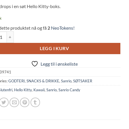
 on
drops i en søt Hello Kitty-boks.
mer
s
k
dette produktet nå og få
2
NeoTokens!
Kitty Drops: Candy Can (75g) Sakuma quantity
LEGG I KURV
Legg til i ønskeliste
09741
ries:
GODTERI, SNACKS & DRIKKE
,
Sanrio
,
SØTSAKER
lutenfri
,
Hello Kitty
,
Kawaii
,
Sanrio
,
Sanrio Candy