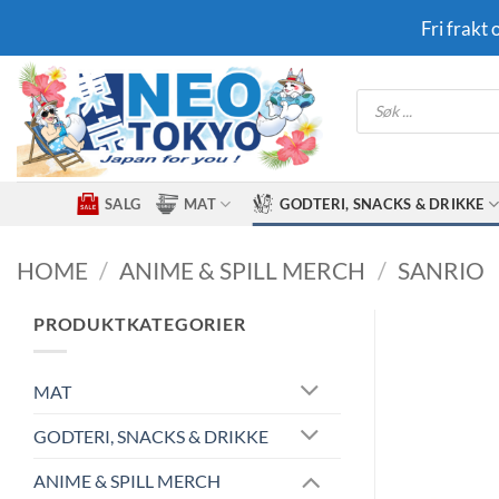
Skip
Fri frakt
to
content
Products
search
SALG
MAT
GODTERI, SNACKS & DRIKKE
HOME
/
ANIME & SPILL MERCH
/
SANRIO
PRODUKTKATEGORIER
MAT
GODTERI, SNACKS & DRIKKE
ANIME & SPILL MERCH