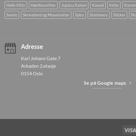
Hello Kitty
Høstfavoritter
Jujutsu Kaisen
Kawaii
Kirby
Kurom
Sanrio
Skrivebord og Musematter
Spicy
Stationery
Sticker
Sto
Adresse
Karl Johans Gate 7
Arkaden 2.etasje
0154 Oslo
Se på Google maps