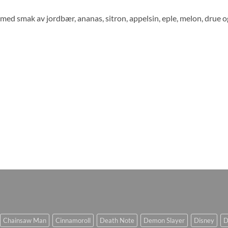
med smak av jordbær, ananas, sitron, appelsin, eple, melon, drue o
Chainsaw Man
Cinnamoroll
Death Note
Demon Slayer
Disney
D