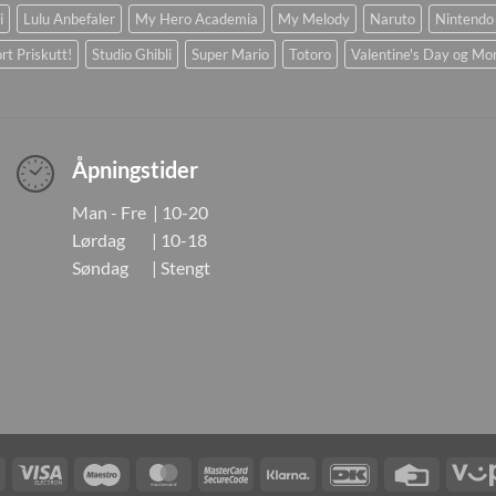
i
Lulu Anbefaler
My Hero Academia
My Melody
Naruto
Nintendo
rt Priskutt!
Studio Ghibli
Super Mario
Totoro
Valentine's Day og Mo
Åpningstider
Man - Fre | 10-20
Lørdag | 10-18
Søndag | Stengt
Visa
Visa
Maestro
MasterCard
MasterCard
Klarna
DanKort
Credit