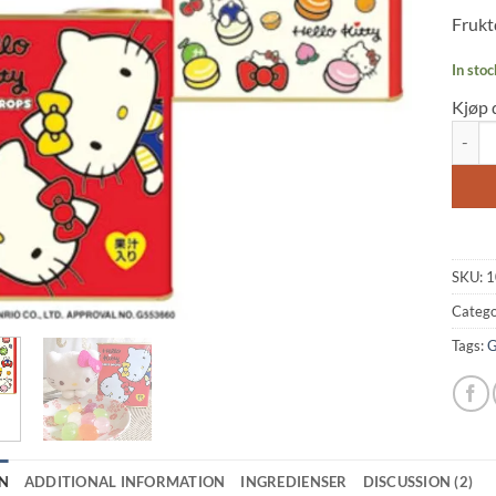
based
Frukt
custo
rating
In stoc
Kjøp 
Hello 
SKU:
1
Catego
Tags:
G
N
ADDITIONAL INFORMATION
INGREDIENSER
DISCUSSION (2)