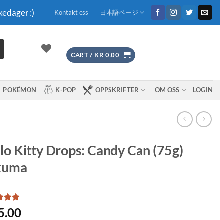
kedager :)
Kontakt oss
日本語ページ
CART /
KR
0.00
POKÉMON
K-POP
OPPSKRIFTER
OM OSS
LOGIN
lo Kitty Drops: Candy Can (75g)
kuma
d
5
5.00
f 5