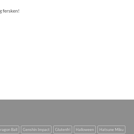
g fersken!
ragon Ball
Genshin Impact
Glutenfri
Halloween
Hatsune Miku