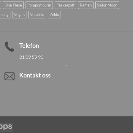
One Piece
Pompompurin
Påskegodt
Ramen
Sailor Moon
rsdag
Vegan
Vocaloid
Zelda
Telefon
21 09 59 90
Kontakt oss
Vipps