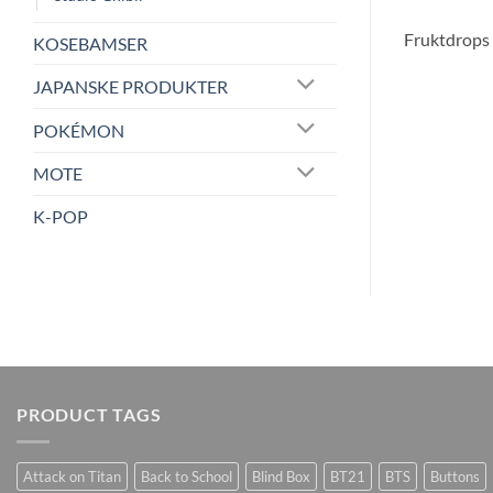
Fruktdrops 
KOSEBAMSER
JAPANSKE PRODUKTER
POKÉMON
MOTE
K-POP
PRODUCT TAGS
Attack on Titan
Back to School
Blind Box
BT21
BTS
Buttons