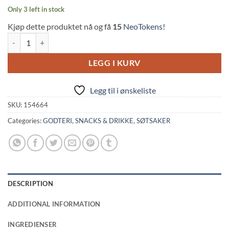
Only 3 left in stock
Kjøp dette produktet nå og få
15
NeoTokens!
Sakuma Drops Classic Candy (1kg) quantity
LEGG I KURV
Legg til i ønskeliste
SKU:
154664
Categories:
GODTERI, SNACKS & DRIKKE
,
SØTSAKER
DESCRIPTION
ADDITIONAL INFORMATION
INGREDIENSER