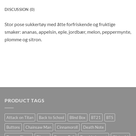
DISCUSSION (0)
Stor pose sukkertøy med åtte forfriskende og fruktige
smaker: ananas, appelsin, eple, jordbær, melon, peppermynte,
plomme og sitron.
PRODUCT TAGS
Attack on Titan
Back to School
Blind Box
BT21
BTS
Buttons
Chainsaw Man
Cinnamoroll
Death Note