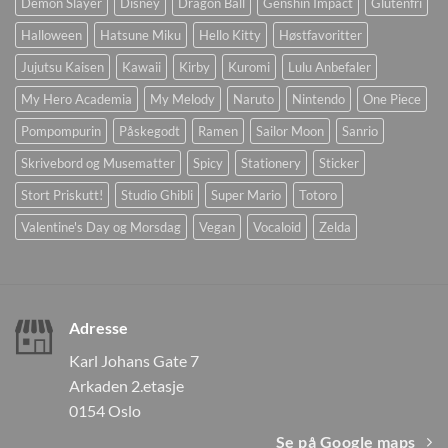
Demon Slayer
Disney
Dragon Ball
Genshin Impact
Glutenfri
Halloween
Hatsune Miku
Hello Kitty
Høstfavoritter
Jujutsu Kaisen
Kawaii
Kirby
Kuromi
Lulu Anbefaler
My Hero Academia
My Melody
Naruto
Nintendo
One Piece
Pompompurin
Påskegodt
Ramen
Sailor Moon
Sanrio
Skrivebord og Musematter
Spicy
Stationery
Sticker
Stort Priskutt!
Studio Ghibli
Super Mario
Totoro
Valentine's Day og Morsdag
Vegan
Vocaloid
Zelda
Adresse
Karl Johans Gate 7
Arkaden 2.etasje
0154 Oslo
Se på Google maps