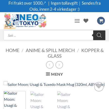
Skip
Fri frakt over 1000,-* ｜Ingen tollavgift｜Sendes fra
to
Oslo, innen 2-4 virkedager :)
content
Products
search
HOME
/
ANIME & SPILL MERCH
/
KOPPER &
GLASS
MENY
Legg til i
ønskeliste