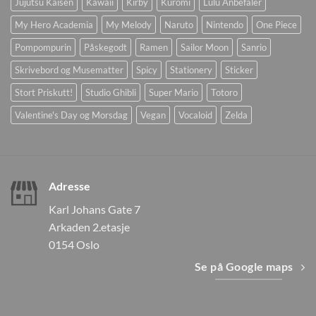
Jujutsu Kaisen
Kawaii
Kirby
Kuromi
Lulu Anbefaler
My Hero Academia
My Melody
Naruto
Nintendo
One Piece
Pompompurin
Påskegodt
Ramen
Sailor Moon
Sanrio
Skrivebord og Musematter
Spicy
Stationery
Sticker
Stort Priskutt!
Studio Ghibli
Super Mario
Totoro
Valentine's Day og Morsdag
Vegan
Vocaloid
Zelda
Adresse
Karl Johans Gate 7
Arkaden 2.etasje
0154 Oslo
Se på Google maps