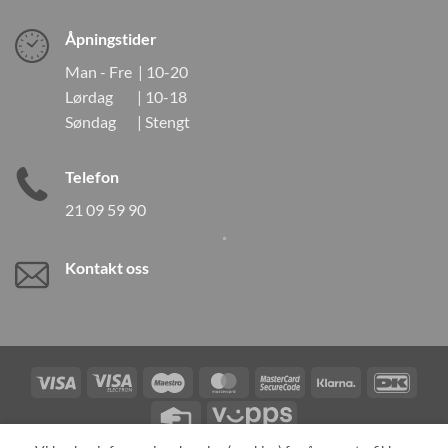
Åpningstider
Man - Fre | 10-20
Lørdag | 10-18
Søndag | Stengt
Telefon
21 09 59 90
Kontakt oss
Visa
Visa
Maestro
MasterCard
MasterCard
Klarna
DanK
Electron
2
Credit
Vipps
Card