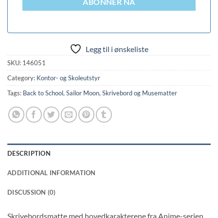
ABONNER NÅ
Legg til i ønskeliste
SKU:
146051
Category:
Kontor- og Skoleutstyr
Tags:
Back to School
,
Sailor Moon
,
Skrivebord og Musematter
DESCRIPTION
ADDITIONAL INFORMATION
DISCUSSION (0)
Skrivebordsmatte med hovedkarakterene fra Anime-serien