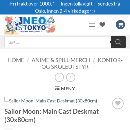
Skip
Fri frakt over 1000,-* ｜Ingen tollavgift｜Sendes fra
to
Oslo, innen 2-4 virkedager :)
content
Products
search
HOME
/
ANIME & SPILL MERCH
/
KONTOR-
OG SKOLEUTSTYR
MENY
Sailor Moon: Main Cast Deskmat
Legg til i
(30x80cm)
ønskeliste