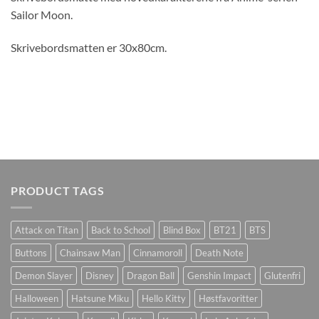
Sailor Moon.
Skrivebordsmatten er 30x80cm.
PRODUCT TAGS
Attack on Titan
Back to School
Blind Box
BT21
BTS
Buttons
Chainsaw Man
Cinnamoroll
Death Note
Demon Slayer
Disney
Dragon Ball
Genshin Impact
Glutenfri
Halloween
Hatsune Miku
Hello Kitty
Høstfavoritter