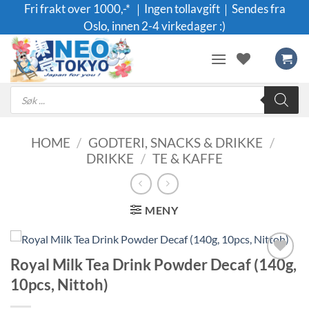
Skip
Fri frakt over 1000,-* ｜Ingen tollavgift｜Sendes fra
to
Oslo, innen 2-4 virkedager :)
content
Products
search
HOME
/
GODTERI, SNACKS & DRIKKE
/
DRIKKE
/
TE & KAFFE
MENY
Royal Milk Tea Drink Powder Decaf (140g,
Legg til i
10pcs, Nittoh)
ønskeliste