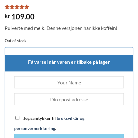
Rated
1
5
109.00
kr
out of 5
based on
Pulverte med melk! Denne versjonen har ikke koffein!
customer
rating
Out of stock
Få varsel når varen er tilbake på lager
Jeg samtykker til
bruksvilkår og
personvernerklæring
.