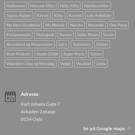
Halloween
Hatsune Miku
Hello Kitty
Høstfavoritter
Jujutsu Kaisen
Kawaii
Kirby
Kuromi
Lulu Anbefaler
My Hero Academia
My Melody
Naruto
Nintendo
One Piece
Pompompurin
Påskegodt
Ramen
Sailor Moon
Sanrio
Skrivebord og Musematter
Spicy
Stationery
Sticker
Stort Priskutt!
Studio Ghibli
Super Mario
Totoro
Valentine's Day og Morsdag
Vegan
Vocaloid
Zelda
Adresse
Karl Johans Gate 7
Arkaden 2.etasje
0154 Oslo
Se på Google maps