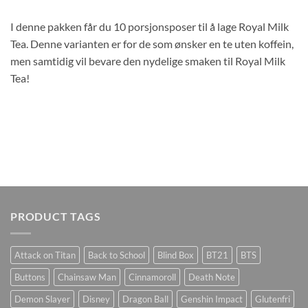
I denne pakken får du 10 porsjonsposer til å lage Royal Milk
Tea. Denne varianten er for de som ønsker en te uten koffein,
men samtidig vil bevare den nydelige smaken til Royal Milk
Tea!
PRODUCT TAGS
Attack on Titan
Back to School
Blind Box
BT21
BTS
Buttons
Chainsaw Man
Cinnamoroll
Death Note
Demon Slayer
Disney
Dragon Ball
Genshin Impact
Glutenfri