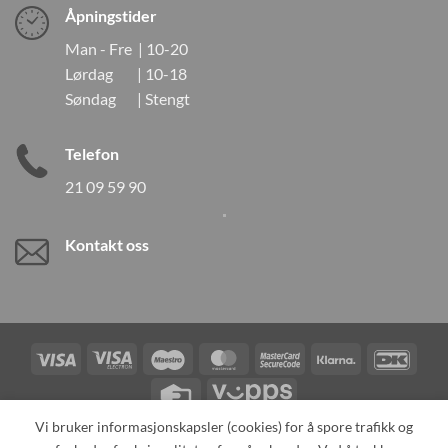
Åpningstider
Man - Fre | 10-20
Lørdag | 10-18
Søndag | Stengt
Telefon
21 09 59 90
Kontakt oss
Visa
Visa
Maestro
MasterCard
MasterCard
Klarna
DanK
Electron
2
Credit
Vipps
Card
Vi bruker informasjonskapsler (cookies) for å spore trafikk og