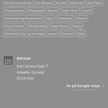
My Hero Academia
My Melody
Naruto
Nintendo
One Piece
Pompompurin
Påskegodt
Ramen
Sailor Moon
Sanrio
Skrivebord og Musematter
Spicy
Stationery
Sticker
Stort Priskutt!
Studio Ghibli
Super Mario
Totoro
Valentine's Day og Morsdag
Vegan
Vocaloid
Zelda
Adresse
Karl Johans Gate 7
Arkaden 2.etasje
0154 Oslo
Se på Google maps