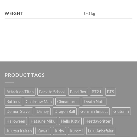
WEIGHT
0.0 kg
PRODUCT TAGS
Attack on Titan
Back to School
Blind Box
BT21
BTS
Buttons
Chainsaw Man
Cinnamoroll
Death Note
Demon Slayer
Disney
Dragon Ball
Genshin Impact
Glutenfri
Halloween
Hatsune Miku
Hello Kitty
Høstfavoritter
Jujutsu Kaisen
Kawaii
Kirby
Kuromi
Lulu Anbefaler