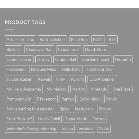
PRODUCT TAGS
Attack on Titan
Back to School
Blind Box
BT21
BTS
Buttons
Chainsaw Man
Cinnamoroll
Death Note
Demon Slayer
Disney
Dragon Ball
Genshin Impact
Glutenfri
Halloween
Hatsune Miku
Hello Kitty
Høstfavoritter
Jujutsu Kaisen
Kawaii
Kirby
Kuromi
Lulu Anbefaler
My Hero Academia
My Melody
Naruto
Nintendo
One Piece
Pompompurin
Påskegodt
Ramen
Sailor Moon
Sanrio
Skrivebord og Musematter
Spicy
Stationery
Sticker
Stort Priskutt!
Studio Ghibli
Super Mario
Totoro
Valentine's Day og Morsdag
Vegan
Vocaloid
Zelda