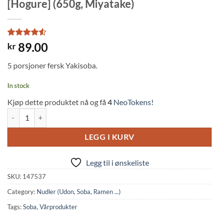
[Hogure] (650g, Miyatake)
Rated
2
4.5
89.00
kr
out of 5
based on
5 porsjoner fersk Yakisoba.
customer
ratings
In stock
Kjøp dette produktet nå og få
4
NeoTokens!
Raw Yakisoba Noodles 5 Servings [Hogure] (650g, Miyatake) quantity
LEGG I KURV
Legg til i ønskeliste
SKU:
147537
Category:
Nudler (Udon, Soba, Ramen ...)
Tags:
Soba
,
Vårprodukter