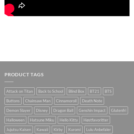
PRODUCT TAGS
Attack on Titan
Back to School
Blind Box
BT21
BTS
Buttons
Chainsaw Man
Cinnamoroll
Death Note
Demon Slayer
Disney
Dragon Ball
Genshin Impact
Glutenfri
Halloween
Hatsune Miku
Hello Kitty
Høstfavoritter
Jujutsu Kaisen
Kawaii
Kirby
Kuromi
Lulu Anbefaler