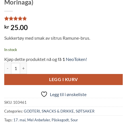
Morinaga)
Rated
3
4.67
25.00
kr
out of 5
based on
Sukkertøy med smak av sitrus Ramune-brus.
customer
ratings
In stock
Kjøp dette produktet nå og få
1
NeoToken!
Ramune Candy Bottle Citrus Flavor (29g, Morinaga) quantity
LEGG I KURV
Legg til i ønskeliste
SKU:
103461
Categories:
GODTERI, SNACKS & DRIKKE
,
SØTSAKER
Tags:
17. mai
,
Mel Anbefaler
,
Påskegodt
,
Sour