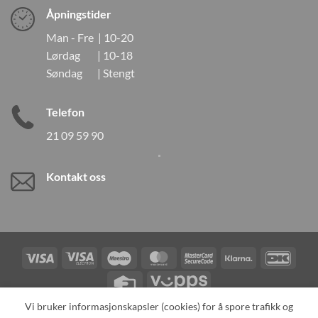
Åpningstider
Man - Fre | 10-20
Lørdag | 10-18
Søndag | Stengt
Telefon
21 09 59 90
Kontakt oss
Visa
Visa
Maestro
MasterCard
MasterCard
Klarna
DanK
Electron
2
Credit
Vipps
Card
Vi bruker informasjonskapsler (cookies) for å spore trafikk og