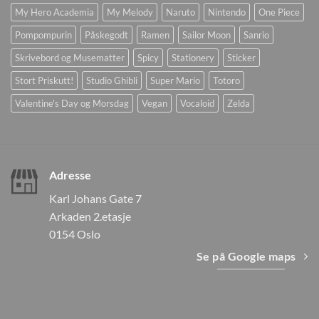
My Hero Academia
My Melody
Naruto
Nintendo
One Piece
Pompompurin
Påskegodt
Ramen
Sailor Moon
Sanrio
Skrivebord og Musematter
Spicy
Stationery
Sticker
Stort Priskutt!
Studio Ghibli
Super Mario
Totoro
Valentine's Day og Morsdag
Vegan
Vocaloid
Zelda
Adresse
Karl Johans Gate 7
Arkaden 2.etasje
0154 Oslo
Se på Google maps