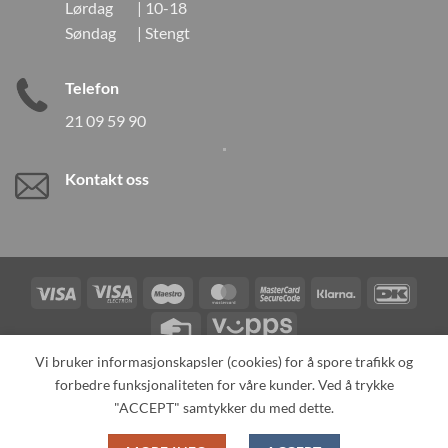
Lørdag | 10-18
Søndag | Stengt
Telefon
21 09 59 90
Kontakt oss
Visa
Visa
Maestro
MasterCard
MasterCard
Klarna
DanK
Electron
2
Credit
Vipps
Card
Vi bruker informasjonskapsler (cookies) for å spore trafikk og
forbedre funksjonaliteten for våre kunder. Ved å trykke
TILBAKEKALLINGER
KONTAKT OSS
OM OSS
SPESIALBESTILLING
MIN KONTO
ALL PRODUCTS
"ACCEPT" samtykker du med dette.
Copyright 2026 ©
Neo Tokyo by Neo Tokyo Norway AS -With Love