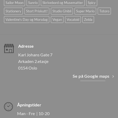
Sailor Moon
Sanrio
Skrivebord og Musematter
Spicy
Stationery
Stort Priskutt!
Studio Ghibli
Super Mario
Totoro
Valentine's Day og Morsdag
Vegan
Vocaloid
Zelda
Adresse
Karl Johans Gate 7
Arkaden 2.etasje
0154 Oslo
Se på Google maps
Åpningstider
Man - Fre | 10-20