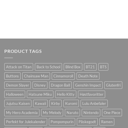
PRODUCT TAGS
Attack on Titan
Back to School
Blind Box
BT21
BTS
Buttons
Chainsaw Man
Cinnamoroll
Death Note
Demon Slayer
Disney
Dragon Ball
Genshin Impact
Glutenfri
Halloween
Hatsune Miku
Hello Kitty
Høstfavoritter
Jujutsu Kaisen
Kawaii
Kirby
Kuromi
Lulu Anbefaler
My Hero Academia
My Melody
Naruto
Nintendo
One Piece
Perfekt for Julekalender
Pompompurin
Påskegodt
Ramen