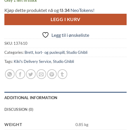
Only 1 left in stock
Kjøp dette produktet nå og få
34
NeoTokens!
LEGG I KURV
Legg til i ønskeliste
SKU:
137610
Categories:
Brett, kort- og puslespill
,
Studio Ghibli
Tags:
Kiki's Delivery Service
,
Studio Ghibli
ADDITIONAL INFORMATION
DISCUSSION (0)
WEIGHT
0.85 kg