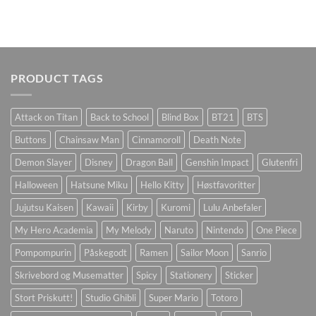
PRODUCT TAGS
Attack on Titan
Back to School
Blind Box
BT21
BTS
Buttons
Chainsaw Man
Cinnamoroll
Death Note
Demon Slayer
Disney
Dragon Ball
Genshin Impact
Glutenfri
Halloween
Hatsune Miku
Hello Kitty
Høstfavoritter
Jujutsu Kaisen
Kawaii
Kirby
Kuromi
Lulu Anbefaler
My Hero Academia
My Melody
Naruto
Nintendo
One Piece
Pompompurin
Påskegodt
Ramen
Sailor Moon
Sanrio
Skrivebord og Musematter
Spicy
Stationery
Sticker
Stort Priskutt!
Studio Ghibli
Super Mario
Totoro