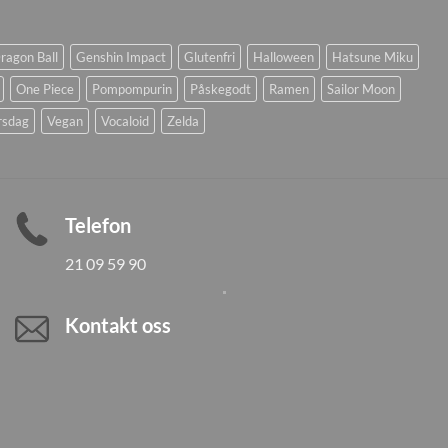
ragon Ball
Genshin Impact
Glutenfri
Halloween
Hatsune Miku
One Piece
Pompompurin
Påskegodt
Ramen
Sailor Moon
rsdag
Vegan
Vocaloid
Zelda
Telefon
21 09 59 90
Kontakt oss