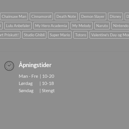
Chainsaw Man
Cinnamoroll
Death Note
Demon Slayer
Disney
D
i
Lulu Anbefaler
My Hero Academia
My Melody
Naruto
Nintendo
rt Priskutt!
Studio Ghibli
Super Mario
Totoro
Valentine's Day og Mo
Åpningstider
Man - Fre | 10-20
Lørdag | 10-18
Søndag | Stengt