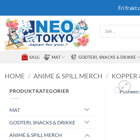
Skip
Fri frakt
to
content
Products
search
SALG
MAT
GODTERI, SNACKS & DRIKKE
HOME
/
ANIME & SPILL MERCH
/
KOPPER 
PRODUKTKATEGORIER
MAT
GODTERI, SNACKS & DRIKKE
ANIME & SPILL MERCH