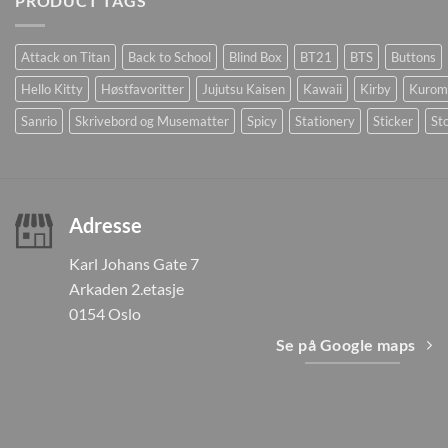
PRODUCT TAGS
Attack on Titan
Back to School
Blind Box
BT21
BTS
Buttons
Hello Kitty
Høstfavoritter
Jujutsu Kaisen
Kawaii
Kirby
Kurom
Sanrio
Skrivebord og Musematter
Spicy
Stationery
Sticker
Sto
Adresse
Karl Johans Gate 7
Arkaden 2.etasje
0154 Oslo
Se på Google maps