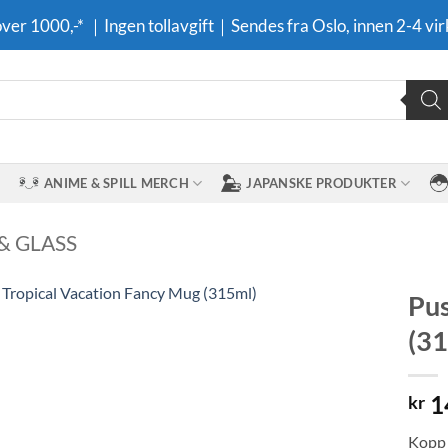
 over 1000,-* ｜Ingen tollavgift｜Sendes fra Oslo, innen 2-4 vir
ANIME & SPILL MERCH
JAPANSKE PRODUKTER
& GLASS
Pus
(31
Legg til i
ønskeliste
1
kr
Kopp 