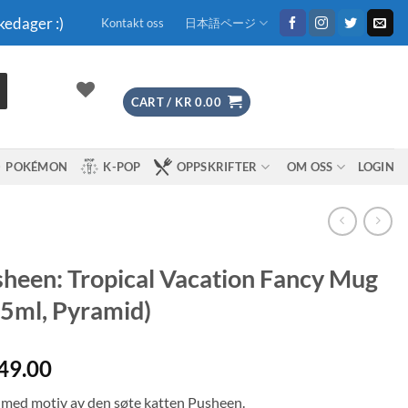
kedager :)
Kontakt oss
日本語ページ
CART /
KR
0.00
POKÉMON
K-POP
OPPSKRIFTER
OM OSS
LOGIN
heen: Tropical Vacation Fancy Mug
5ml, Pyramid)
49.00
med motiv av den søte katten Pusheen.