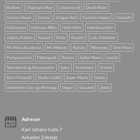
Buttons
Chainsaw Man
Cinnamoroll
Death Note
Demon Slayer
Disney
Dragon Ball
Genshin Impact
Glutenfri
Halloween
Hatsune Miku
Hello Kitty
Høstfavoritter
Jujutsu Kaisen
Kawaii
Kirby
Kuromi
Lulu Anbefaler
My Hero Academia
My Melody
Naruto
Nintendo
One Piece
Pompompurin
Påskegodt
Ramen
Sailor Moon
Sanrio
Skrivebord og Musematter
Spicy
Stationery
Sticker
Stort Priskutt!
Studio Ghibli
Super Mario
Totoro
Valentine's Day og Morsdag
Vegan
Vocaloid
Zelda
Adresse
Karl Johans Gate 7
Arkaden 2.etasje