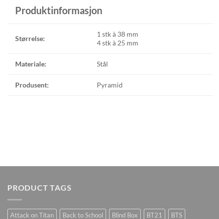
Produktinformasjon
1 stk à 38 mm
Størrelse:
4 stk à 25 mm
Materiale:
Stål
Produsent:
Pyramid
PRODUCT TAGS
Attack on Titan
Back to School
Blind Box
BT21
BTS