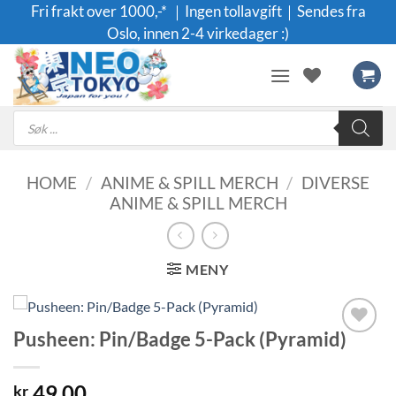
Skip
Fri frakt over 1000,-* ｜Ingen tollavgift｜Sendes fra
to
Oslo, innen 2-4 virkedager :)
content
Products
search
HOME
/
ANIME & SPILL MERCH
/
DIVERSE
ANIME & SPILL MERCH
MENY
Pusheen: Pin/Badge 5-Pack (Pyramid)
Legg til i
ønskeliste
49.00
kr