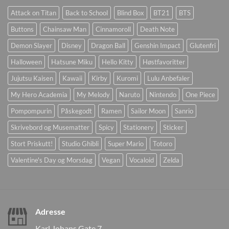
Attack on Titan
Back to School
Blind Box
BT21
BTS
Buttons
Chainsaw Man
Cinnamoroll
Death Note
Demon Slayer
Disney
Dragon Ball
Genshin Impact
Glutenfri
Halloween
Hatsune Miku
Hello Kitty
Høstfavoritter
Jujutsu Kaisen
Kawaii
Kirby
Kuromi
Lulu Anbefaler
My Hero Academia
My Melody
Naruto
Nintendo
One Piece
Pompompurin
Påskegodt
Ramen
Sailor Moon
Sanrio
Skrivebord og Musematter
Spicy
Stationery
Sticker
Stort Priskutt!
Studio Ghibli
Super Mario
Totoro
Valentine's Day og Morsdag
Vegan
Vocaloid
Zelda
Adresse
Karl Johans Gate 7