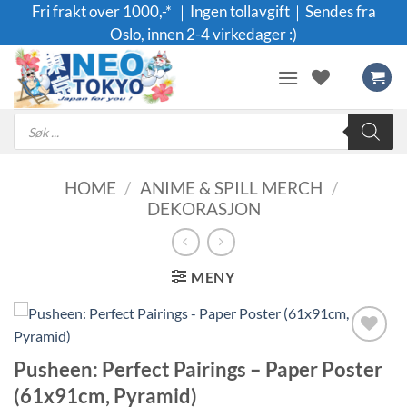
Skip
Fri frakt over 1000,-* ｜Ingen tollavgift｜Sendes fra
to
Oslo, innen 2-4 virkedager :)
content
Products
search
HOME
/
ANIME & SPILL MERCH
/
DEKORASJON
MENY
Legg til i
Pusheen: Perfect Pairings – Paper Poster
ønskeliste
(61x91cm, Pyramid)