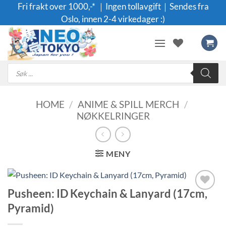
Skip
Fri frakt over 1000,-* ｜Ingen tollavgift｜Sendes fra
to
Oslo, innen 2-4 virkedager :)
content
Products
search
HOME
/
ANIME & SPILL MERCH
/
NØKKELRINGER
MENY
Pusheen: ID Keychain & Lanyard (17cm,
Legg til i
Pyramid)
ønskeliste