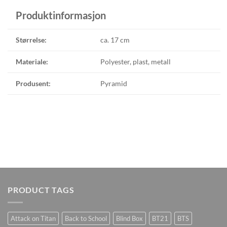
Produktinformasjon
Størrelse:
ca. 17 cm
Materiale:
Polyester, plast, metall
Produsent:
Pyramid
PRODUCT TAGS
Attack on Titan
Back to School
Blind Box
BT21
BTS