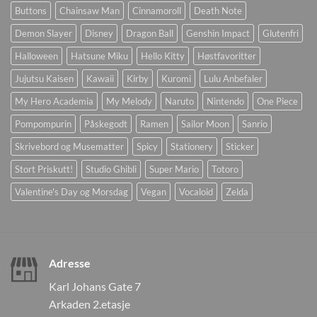
Buttons
Chainsaw Man
Cinnamoroll
Death Note
Demon Slayer
Disney
Dragon Ball
Genshin Impact
Glutenfri
Halloween
Hatsune Miku
Hello Kitty
Høstfavoritter
Jujutsu Kaisen
Kawaii
Kirby
Kuromi
Lulu Anbefaler
My Hero Academia
My Melody
Naruto
Nintendo
One Piece
Pompompurin
Påskegodt
Ramen
Sailor Moon
Sanrio
Skrivebord og Musematter
Spicy
Stationery
Sticker
Stort Priskutt!
Studio Ghibli
Super Mario
Totoro
Valentine's Day og Morsdag
Vegan
Vocaloid
Zelda
Adresse
Karl Johans Gate 7
Arkaden 2.etasje