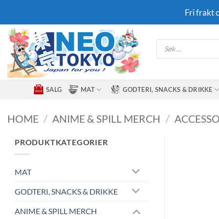
Skip
Fri frakt
to
content
Products
search
SALG
MAT
GODTERI, SNACKS & DRIKKE
HOME
/
ANIME & SPILL MERCH
/
ACCESSO
PRODUKTKATEGORIER
MAT
GODTERI, SNACKS & DRIKKE
ANIME & SPILL MERCH