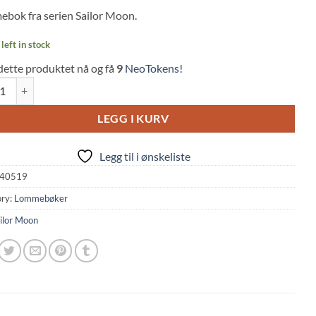
 on
bok fra serien Sailor Moon.
mer
left in stock
dette produktet nå og få
9
NeoTokens!
Wallet: Sailor Moon - Blue & Pink (18,5x9cm) quantity
LEGG I KURV
Legg til i ønskeliste
40519
ry:
Lommebøker
ilor Moon