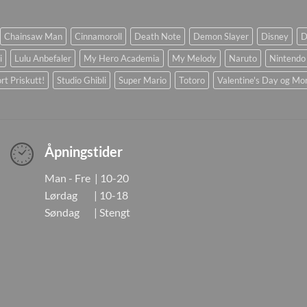
Chainsaw Man
Cinnamoroll
Death Note
Demon Slayer
Disney
D
i
Lulu Anbefaler
My Hero Academia
My Melody
Naruto
Nintendo
rt Priskutt!
Studio Ghibli
Super Mario
Totoro
Valentine's Day og Mo
Åpningstider
Man - Fre | 10-20
Lørdag | 10-18
Søndag | Stengt