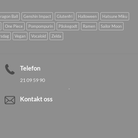
ragon Ball
Genshin Impact
Glutenfri
Halloween
Hatsune Miku
One Piece
Pompompurin
Påskegodt
Ramen
Sailor Moon
rsdag
Vegan
Vocaloid
Zelda
Telefon
21 09 59 90
Kontakt oss