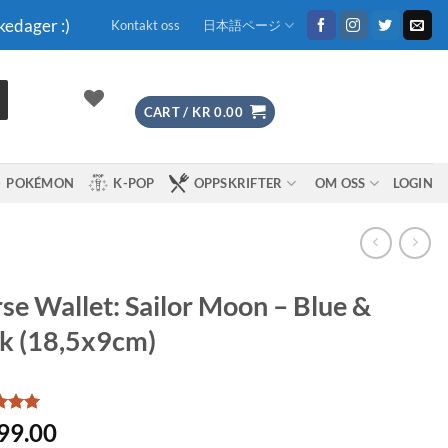
kedager :)
Kontakt oss
日本語ページ
CART /
KR
0.00
POKÉMON
K-POP
OPPSKRIFTER
OM OSS
LOGIN
se Wallet: Sailor Moon – Blue &
k (18,5x9cm)
d
5
99.00
f 5