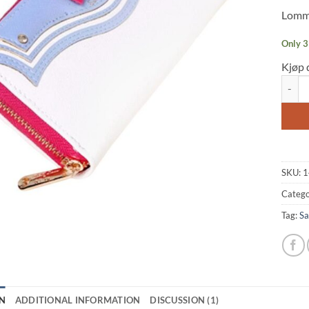
based
Lomme
custo
rating
Only 3 
Kjøp 
Purse 
SKU:
1
Catego
Tag:
Sa
N
ADDITIONAL INFORMATION
DISCUSSION (1)