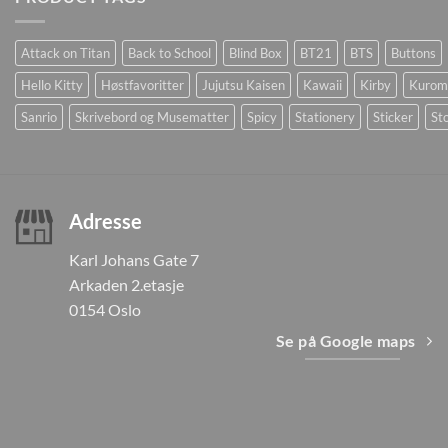
Attack on Titan
Back to School
Blind Box
BT21
BTS
Buttons
Hello Kitty
Høstfavoritter
Jujutsu Kaisen
Kawaii
Kirby
Kurom
Sanrio
Skrivebord og Musematter
Spicy
Stationery
Sticker
Sto
Adresse
Karl Johans Gate 7
Arkaden 2.etasje
0154 Oslo
Se på Google maps