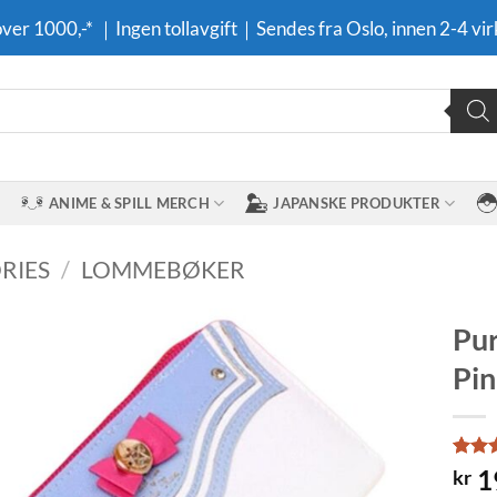
 over 1000,-* ｜Ingen tollavgift｜Sendes fra Oslo, innen 2-4 vir
ANIME & SPILL MERCH
JAPANSKE PRODUKTER
RIES
/
LOMMEBØKER
Pur
Pin
Legg til i
ønskeliste
Rate
1
1
kr
out o