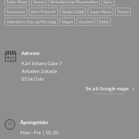
Sailor Moon
Sanrio
Skrivebord og Musematter
Spicy
Stationery
Stort Priskutt!
Studio Ghibli
Super Mario
Totoro
Valentine's Day og Morsdag
Vegan
Vocaloid
Zelda
Adresse
Karl Johans Gate 7
Arkaden 2.etasje
0154 Oslo
Se på Google maps
Åpningstider
Man - Fre | 10-20