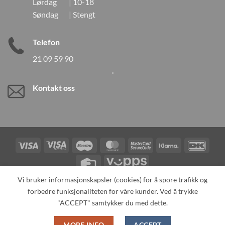
Lørdag | 10-18
Søndag | Stengt
Telefon
21 09 59 90
Kontakt oss
Visa
Visa
Maestro
MasterCard
MasterCard
Klarna
DanK
Electron
2
Credit
Vipps
Card
Vi bruker informasjonskapsler (cookies) for å spore trafikk og
forbedre funksjonaliteten for våre kunder. Ved å trykke
TILBAKEKALLINGER
KONTAKT OSS
OM OSS
SPESIALBESTILLING
MIN KONTO
ALL PRODUCTS
"ACCEPT" samtykker du med dette.
Copyright 2026 ©
Neo Tokyo by Neo Tokyo Norway AS -With Love
MORE INFO
ACCEPT