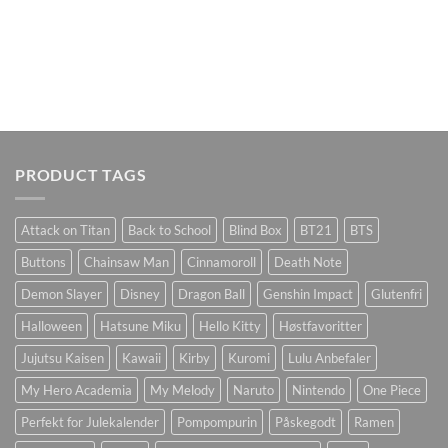
PRODUCT TAGS
Attack on Titan
Back to School
Blind Box
BT21
BTS
Buttons
Chainsaw Man
Cinnamoroll
Death Note
Demon Slayer
Disney
Dragon Ball
Genshin Impact
Glutenfri
Halloween
Hatsune Miku
Hello Kitty
Høstfavoritter
Jujutsu Kaisen
Kawaii
Kirby
Kuromi
Lulu Anbefaler
My Hero Academia
My Melody
Naruto
Nintendo
One Piece
Perfekt for Julekalender
Pompompurin
Påskegodt
Ramen