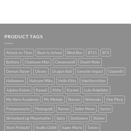
PRODUCT TAGS
Attack on Titan
Back to School
Blind Box
BT21
BTS
Buttons
Chainsaw Man
Cinnamoroll
Death Note
Demon Slayer
Disney
Dragon Ball
Genshin Impact
Glutenfri
Halloween
Hatsune Miku
Hello Kitty
Høstfavoritter
Jujutsu Kaisen
Kawaii
Kirby
Kuromi
Lulu Anbefaler
My Hero Academia
My Melody
Naruto
Nintendo
One Piece
Pompompurin
Påskegodt
Ramen
Sailor Moon
Sanrio
Skrivebord og Musematter
Spicy
Stationery
Sticker
Stort Priskutt!
Studio Ghibli
Super Mario
Totoro