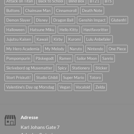
Attack on Titan
Back to School
Blind Box
BT21
BTS
Buttons
Chainsaw Man
Cinnamoroll
Death Note
Demon Slayer
Disney
Dragon Ball
Genshin Impact
Glutenfri
Halloween
Hatsune Miku
Hello Kitty
Høstfavoritter
Jujutsu Kaisen
Kawaii
Kirby
Kuromi
Lulu Anbefaler
My Hero Academia
My Melody
Naruto
Nintendo
One Piece
Pompompurin
Påskegodt
Ramen
Sailor Moon
Sanrio
Skrivebord og Musematter
Spicy
Stationery
Sticker
Stort Priskutt!
Studio Ghibli
Super Mario
Totoro
Valentine's Day og Morsdag
Vegan
Vocaloid
Zelda
Adresse
Karl Johans Gate 7