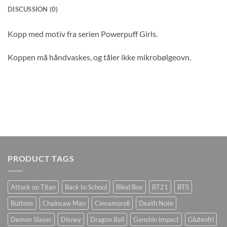
DISCUSSION (0)
Kopp med motiv fra serien Powerpuff Girls.
Koppen må håndvaskes, og tåler ikke mikrobølgeovn.
PRODUCT TAGS
Attack on Titan
Back to School
Blind Box
BT21
BTS
Buttons
Chainsaw Man
Cinnamoroll
Death Note
Demon Slayer
Disney
Dragon Ball
Genshin Impact
Glutenfri