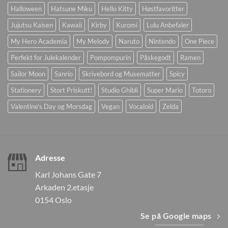
Halloween
Hatsune Miku
Hello Kitty
Høstfavoritter
Jujutsu Kaisen
Kawaii
Kirby
Kuromi
Lulu Anbefaler
My Hero Academia
My Melody
Naruto
Nintendo
One Piece
Perfekt for Julekalender
Pompompurin
Påskegodt
Ramen
Sailor Moon
Sanrio
Skrivebord og Musematter
Spicy
Stationery
Stort Priskutt!
Studio Ghibli
Super Mario
Totoro
Valentine's Day og Morsdag
Vegan
Vocaloid
Zelda
Adresse
Karl Johans Gate 7
Arkaden 2.etasje
0154 Oslo
Se på Google maps