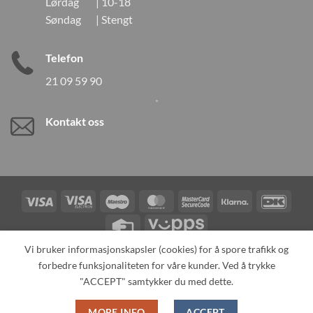
Lørdag | 10-18
Søndag | Stengt
Telefon
21 09 59 90
Kontakt oss
Visa
Visa
Maestro
MasterCard
MasterCard
Klarna
DanK
Electron
2
Credit
Vipps
Card
Vi bruker informasjonskapsler (cookies) for å spore trafikk og
forbedre funksjonaliteten for våre kunder. Ved å trykke
TILBAKEKALLINGER
KONTAKT OSS
OM OSS
SPESIALBESTILLING
MIN KONTO
ALL PRODUCTS
"ACCEPT" samtykker du med dette.
Copyright 2026 ©
Neo Tokyo by Neo Tokyo Norway AS -With Love
MORE INFO
ACCEPT