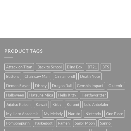
PRODUCT TAGS
Attack on Titan
Back to School
Blind Box
BT21
BTS
Buttons
Chainsaw Man
Cinnamoroll
Death Note
Demon Slayer
Disney
Dragon Ball
Genshin Impact
Glutenfri
Halloween
Hatsune Miku
Hello Kitty
Høstfavoritter
Jujutsu Kaisen
Kawaii
Kirby
Kuromi
Lulu Anbefaler
My Hero Academia
My Melody
Naruto
Nintendo
One Piece
Pompompurin
Påskegodt
Ramen
Sailor Moon
Sanrio