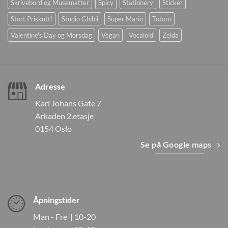
Skrivebord og Musematter
Spicy
Stationery
Sticker
Stort Priskutt!
Studio Ghibli
Super Mario
Totoro
Valentine's Day og Morsdag
Vegan
Vocaloid
Zelda
Adresse
Karl Johans Gate 7
Arkaden 2.etasje
0154 Oslo
Se på Google maps
Åpningstider
Man - Fre | 10-20