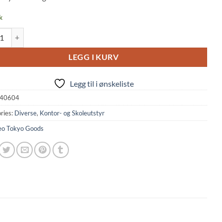
k
rd: Japanese Birthday Card Neo Tokyo Design quantity
LEGG I KURV
Legg til i ønskeliste
40604
ries:
Diverse
,
Kontor- og Skoleutstyr
o Tokyo Goods