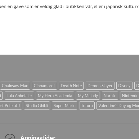
oen en gave som er veldig glad i butikken vår, eller i japansk kultur
Chainsaw Man
Cinnamoroll
Death Note
Demon Slayer
Disney
D
i
Lulu Anbefaler
My Hero Academia
My Melody
Naruto
Nintendo
rt Priskutt!
Studio Ghibli
Super Mario
Totoro
Valentine's Day og Mo
Åpningstider