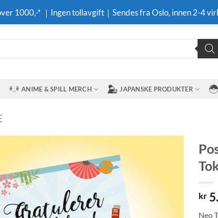
 over 1000,-* ｜Ingen tollavgift｜Sendes fra Oslo, innen 2-4 vir
ANIME & SPILL MERCH
JAPANSKE PRODUKTER
E
Pos
Tok
Legg til i
ønskeliste
5
kr
Neo T