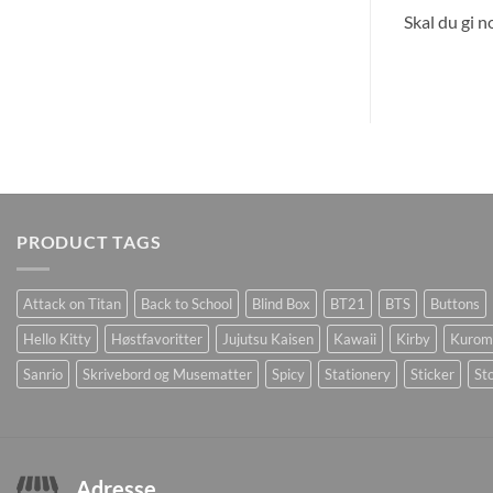
Skal du gi n
PRODUCT TAGS
Attack on Titan
Back to School
Blind Box
BT21
BTS
Buttons
Hello Kitty
Høstfavoritter
Jujutsu Kaisen
Kawaii
Kirby
Kurom
Sanrio
Skrivebord og Musematter
Spicy
Stationery
Sticker
Sto
Adresse