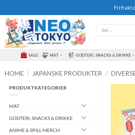
Skip
Fri frakt
to
content
Products
search
SALG
MAT
GODTERI, SNACKS & DRIKKE
HOME
/
JAPANSKE PRODUKTER
/
DIVERS
PRODUKTKATEGORIER
MAT
GODTERI, SNACKS & DRIKKE
ANIME & SPILL MERCH