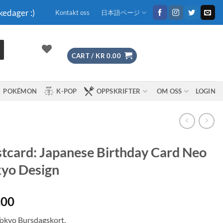
kedager :)
Kontakt oss
日本語ページ
CART /
KR
0.00
POKÉMON
K-POP
OPPSKRIFTER
OM OSS
LOGIN
tcard: Japanese Birthday Card Neo
yo Design
.00
okyo Bursdagskort.