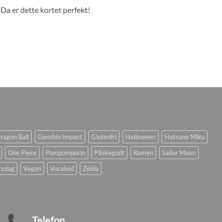
? Da er dette kortet perfekt!
ragon Ball
Genshin Impact
Glutenfri
Halloween
Hatsune Miku
One Piece
Pompompurin
Påskegodt
Ramen
Sailor Moon
rsdag
Vegan
Vocaloid
Zelda
Telefon