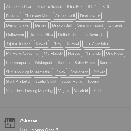
Attack on Titan
Back to School
Blind Box
BT21
BTS
Buttons
Chainsaw Man
Cinnamoroll
Death Note
Demon Slayer
Disney
Dragon Ball
Genshin Impact
Glutenfri
Halloween
Hatsune Miku
Hello Kitty
Høstfavoritter
Jujutsu Kaisen
Kawaii
Kirby
Kuromi
Lulu Anbefaler
My Hero Academia
My Melody
Naruto
Nintendo
One Piece
Pompompurin
Påskegodt
Ramen
Sailor Moon
Sanrio
Skrivebord og Musematter
Spicy
Stationery
Sticker
Stort Priskutt!
Studio Ghibli
Super Mario
Totoro
Valentine's Day og Morsdag
Vegan
Vocaloid
Zelda
Adresse
Karl Johans Gate 7