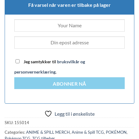
Få varsel når varen er tilbake på lager
Jeg samtykker til
bruksvilkår og
personvernerklæring
.
ABONNER NÅ
Legg til i ønskeliste
SKU:
155014
Categories:
ANIME & SPILL MERCH
,
Anime & Spill TCG
,
POKÉMON
,
Pokémon TCG
,
TCG tilbehør