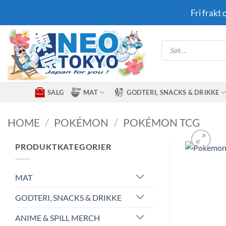
Skip
Fri frakt
to
content
Products
search
SALG
MAT
GODTERI, SNACKS & DRIKKE
HOME
/
POKÉMON
/
POKÉMON TCG
PRODUKTKATEGORIER
MAT
GODTERI, SNACKS & DRIKKE
ANIME & SPILL MERCH