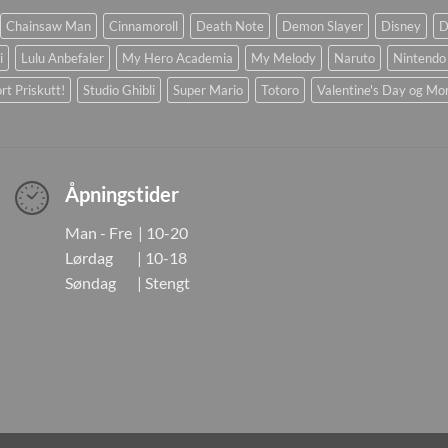
Chainsaw Man
Cinnamoroll
Death Note
Demon Slayer
Disney
D
i
Lulu Anbefaler
My Hero Academia
My Melody
Naruto
Nintendo
rt Priskutt!
Studio Ghibli
Super Mario
Totoro
Valentine's Day og Mo
Åpningstider
Man - Fre | 10-20
Lørdag | 10-18
Søndag | Stengt