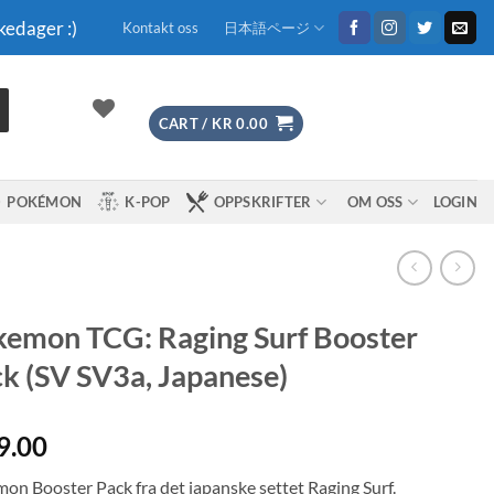
kedager :)
Kontakt oss
日本語ページ
CART /
KR
0.00
POKÉMON
K-POP
OPPSKRIFTER
OM OSS
LOGIN
emon TCG: Raging Surf Booster
k (SV SV3a, Japanese)
9.00
on Booster Pack fra det japanske settet Raging Surf.