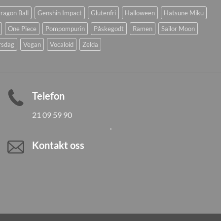
ragon Ball
Genshin Impact
Glutenfri
Halloween
Hatsune Miku
One Piece
Pompompurin
Påskegodt
Ramen
Sailor Moon
rsdag
Vegan
Vocaloid
Zelda
Telefon
21 09 59 90
Kontakt oss