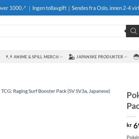
 over 1000,-* ｜Ingen tollavgift｜Sendes fra Oslo, innen 2-4 vir
ANIME & SPILL MERCH
JAPANSKE PRODUKTER
Pok
Pac
Legg til i
ønskeliste
6
kr
Pokém