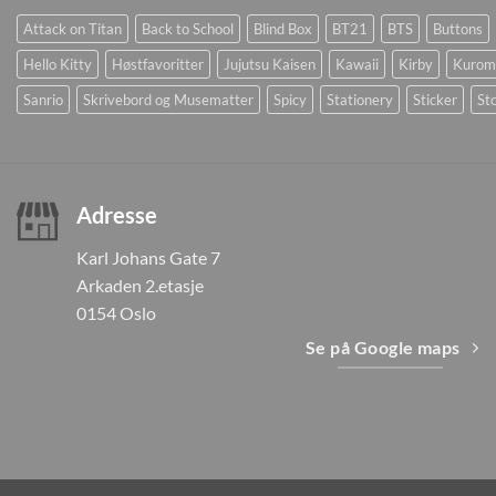
Attack on Titan
Back to School
Blind Box
BT21
BTS
Buttons
Hello Kitty
Høstfavoritter
Jujutsu Kaisen
Kawaii
Kirby
Kurom
Sanrio
Skrivebord og Musematter
Spicy
Stationery
Sticker
Sto
Adresse
Karl Johans Gate 7
Arkaden 2.etasje
0154 Oslo
Se på Google maps