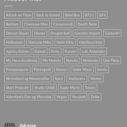
Attack on Titan
Back to School
Blind Box
BT21
BTS
Buttons
Chainsaw Man
Cinnamoroll
Death Note
Demon Slayer
Disney
Dragon Ball
Genshin Impact
Glutenfri
Halloween
Hatsune Miku
Hello Kitty
Høstfavoritter
Jujutsu Kaisen
Kawaii
Kirby
Kuromi
Lulu Anbefaler
My Hero Academia
My Melody
Naruto
Nintendo
One Piece
Pompompurin
Påskegodt
Ramen
Sailor Moon
Sanrio
Skrivebord og Musematter
Spicy
Stationery
Sticker
Stort Priskutt!
Studio Ghibli
Super Mario
Totoro
Valentine's Day og Morsdag
Vegan
Vocaloid
Zelda
Adresse