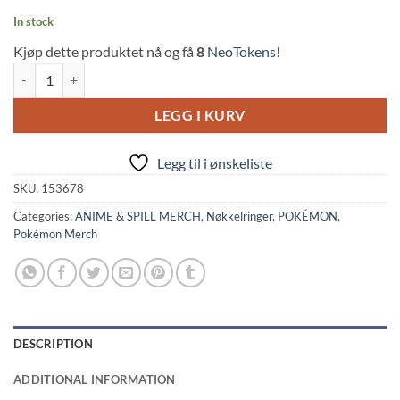
In stock
Kjøp dette produktet nå og få
8
NeoTokens!
Pokemon: Squirtle Plush Keychain - Rest Series (10cm, Potdemiel) qu
LEGG I KURV
Legg til i ønskeliste
SKU:
153678
Categories:
ANIME & SPILL MERCH
,
Nøkkelringer
,
POKÉMON
,
Pokémon Merch
DESCRIPTION
ADDITIONAL INFORMATION