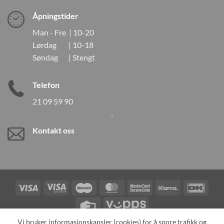
Åpningstider
Man - Fre | 10-20
Lørdag | 10-18
Søndag | Stengt
Telefon
21 09 59 90
Kontakt oss
Visa
Visa
Maestro
MasterCard
MasterCard
Klarna
DanK
Electron
2
Credit
Vipps
Card
Vi bruker informasjonskapsler (cookies) for å spore trafikk og