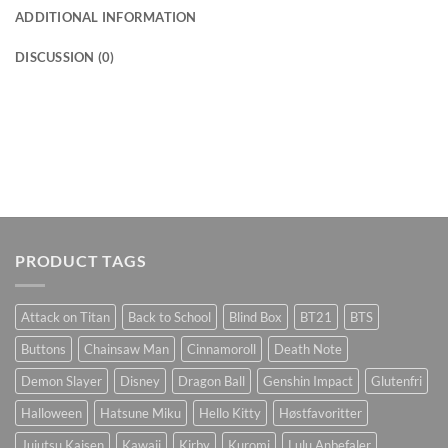
ADDITIONAL INFORMATION
DISCUSSION (0)
PRODUCT TAGS
Attack on Titan
Back to School
Blind Box
BT21
BTS
Buttons
Chainsaw Man
Cinnamoroll
Death Note
Demon Slayer
Disney
Dragon Ball
Genshin Impact
Glutenfri
Halloween
Hatsune Miku
Hello Kitty
Høstfavoritter
Jujutsu Kaisen
Kawaii
Kirby
Kuromi
Lulu Anbefaler