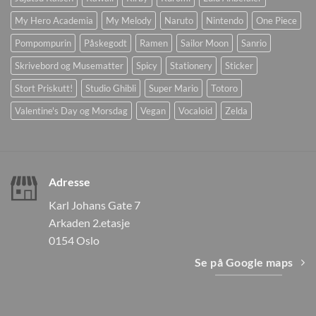
My Hero Academia
My Melody
Naruto
Nintendo
One Piece
Pompompurin
Påskegodt
Ramen
Sailor Moon
Sanrio
Skrivebord og Musematter
Spicy
Stationery
Sticker
Stort Priskutt!
Studio Ghibli
Super Mario
Totoro
Valentine's Day og Morsdag
Vegan
Vocaloid
Zelda
Adresse
Karl Johans Gate 7
Arkaden 2.etasje
0154 Oslo
Se på Google maps