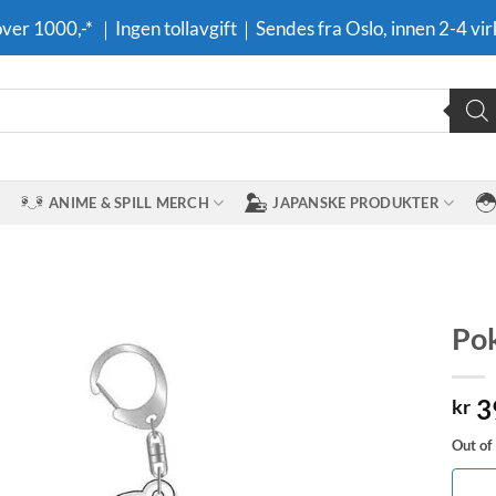
 over 1000,-* ｜Ingen tollavgift｜Sendes fra Oslo, innen 2-4 vir
ANIME & SPILL MERCH
JAPANSKE PRODUKTER
Pok
Legg til i
3
ønskeliste
kr
Out of