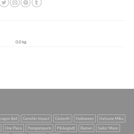
0.0 kg
ragon Ball
Genshin Impact
Glutenfri
Halloween
Hatsune Miku
One Piece
Pompompurin
Påskegodt
Ramen
Sailor Moon