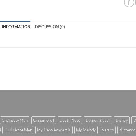
L INFORMATION
DISCUSSION (0)
Chainsaw Man
Cinnamoroll
Death Note
Demon Slayer
Disney
D
i
Lulu Anbefaler
My Hero Academia
My Melody
Naruto
Nintendo