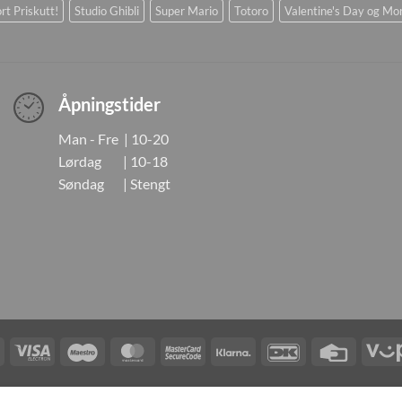
rt Priskutt!
Studio Ghibli
Super Mario
Totoro
Valentine's Day og Mo
Åpningstider
Man - Fre | 10-20
Lørdag | 10-18
Søndag | Stengt
Visa
Visa
Maestro
MasterCard
MasterCard
Klarna
DanKort
Credit
Electron
2
Card