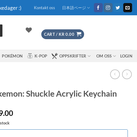
kedager :)
Kontakt oss
日本語ページ
CART /
KR
0.00
POKÉMON
K-POP
OPPSKRIFTER
OM OSS
LOGIN
emon: Shuckle Acrylic Keychain
9.00
 stock