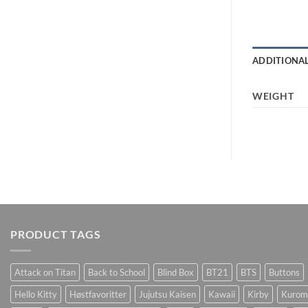
ADDITIONA
WEIGHT
PRODUCT TAGS
Attack on Titan
Back to School
Blind Box
BT21
BTS
Buttons
Hello Kitty
Høstfavoritter
Jujutsu Kaisen
Kawaii
Kirby
Kurom