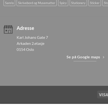
Sanrio
Skrivebord og Musematter
Spicy
Stationery
Sticker
Sto
Adresse
Karl Johans Gate 7
Arkaden 2.etasje
0154 Oslo
Se på Google maps