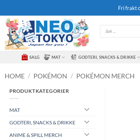
Skip
Fri frakt
to
content
Products
search
SALG
MAT
GODTERI, SNACKS & DRIKKE
HOME
/
POKÉMON
/
POKÉMON MERCH
PRODUKTKATEGORIER
MAT
GODTERI, SNACKS & DRIKKE
ANIME & SPILL MERCH