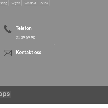
rsdag
Vegan
Vocaloid
Zelda
Telefon
21 09 59 90
Kontakt oss
Vipps