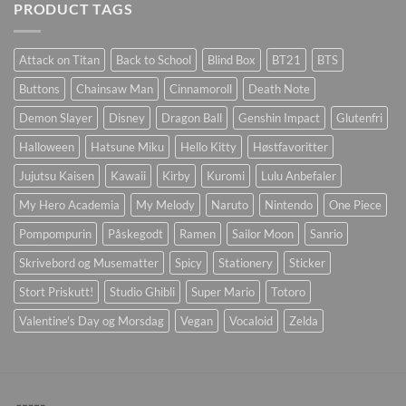
PRODUCT TAGS
Attack on Titan
Back to School
Blind Box
BT21
BTS
Buttons
Chainsaw Man
Cinnamoroll
Death Note
Demon Slayer
Disney
Dragon Ball
Genshin Impact
Glutenfri
Halloween
Hatsune Miku
Hello Kitty
Høstfavoritter
Jujutsu Kaisen
Kawaii
Kirby
Kuromi
Lulu Anbefaler
My Hero Academia
My Melody
Naruto
Nintendo
One Piece
Pompompurin
Påskegodt
Ramen
Sailor Moon
Sanrio
Skrivebord og Musematter
Spicy
Stationery
Sticker
Stort Priskutt!
Studio Ghibli
Super Mario
Totoro
Valentine's Day og Morsdag
Vegan
Vocaloid
Zelda