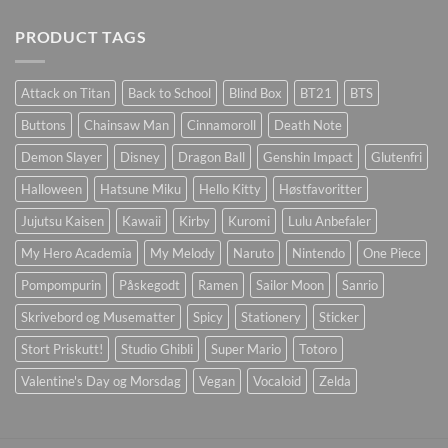
PRODUCT TAGS
Attack on Titan
Back to School
Blind Box
BT21
BTS
Buttons
Chainsaw Man
Cinnamoroll
Death Note
Demon Slayer
Disney
Dragon Ball
Genshin Impact
Glutenfri
Halloween
Hatsune Miku
Hello Kitty
Høstfavoritter
Jujutsu Kaisen
Kawaii
Kirby
Kuromi
Lulu Anbefaler
My Hero Academia
My Melody
Naruto
Nintendo
One Piece
Pompompurin
Påskegodt
Ramen
Sailor Moon
Sanrio
Skrivebord og Musematter
Spicy
Stationery
Sticker
Stort Priskutt!
Studio Ghibli
Super Mario
Totoro
Valentine's Day og Morsdag
Vegan
Vocaloid
Zelda