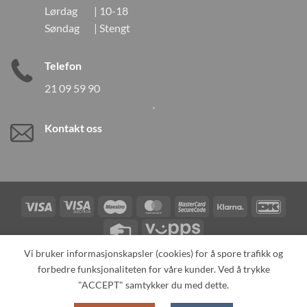
Lørdag | 10-18
Søndag | Stengt
Telefon
21 09 59 90
Kontakt oss
Visa
Visa
Maestro
MasterCard
MasterCard
Klarna
DanK
Electron
2
Credit
Vipps
Card
Vi bruker informasjonskapsler (cookies) for å spore trafikk og
forbedre funksjonaliteten for våre kunder. Ved å trykke
TILBAKEKALLINGER
KONTAKT OSS
OM OSS
SPESIALBESTILLING
MIN KONTO
ALL PRODUCTS
"ACCEPT" samtykker du med dette.
Copyright 2026 ©
Neo Tokyo by Neo Tokyo Norway AS -With Love