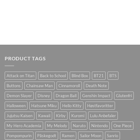
PRODUCT TAGS
Attack on Titan
Back to School
Blind Box
BT21
BTS
Buttons
Chainsaw Man
Cinnamoroll
Death Note
Demon Slayer
Disney
Dragon Ball
Genshin Impact
Glutenfri
Halloween
Hatsune Miku
Hello Kitty
Høstfavoritter
Jujutsu Kaisen
Kawaii
Kirby
Kuromi
Lulu Anbefaler
My Hero Academia
My Melody
Naruto
Nintendo
One Piece
Pompompurin
Påskegodt
Ramen
Sailor Moon
Sanrio