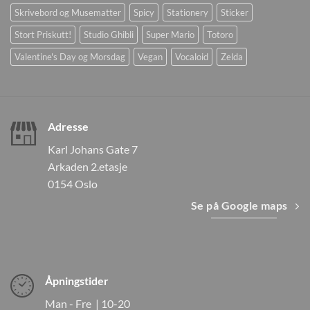
Skrivebord og Musematter
Spicy
Stationery
Sticker
Stort Priskutt!
Studio Ghibli
Super Mario
Totoro
Valentine's Day og Morsdag
Vegan
Vocaloid
Zelda
Adresse
Karl Johans Gate 7
Arkaden 2.etasje
0154 Oslo
Se på Google maps
Åpningstider
Man - Fre | 10-20