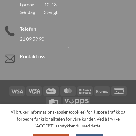
Lørdag | 10-18
Søndag | Stengt
Telefon
21 09 59 90
Kontakt oss
Visa
Visa
Maestro
MasterCard
MasterCard
Klarna
DanK
Electron
2
Credit
Vipps
Card
Vi bruker informasjonskapsler (cookies) for å spore trafikk og
forbedre funksjonaliteten for våre kunder. Ved å trykke
TILBAKEKALLINGER
KONTAKT OSS
OM OSS
SPESIALBESTILLING
MIN KONTO
ALL PRODUCTS
"ACCEPT" samtykker du med dette.
Copyright 2026 ©
Neo Tokyo by Neo Tokyo Norway AS -With Love