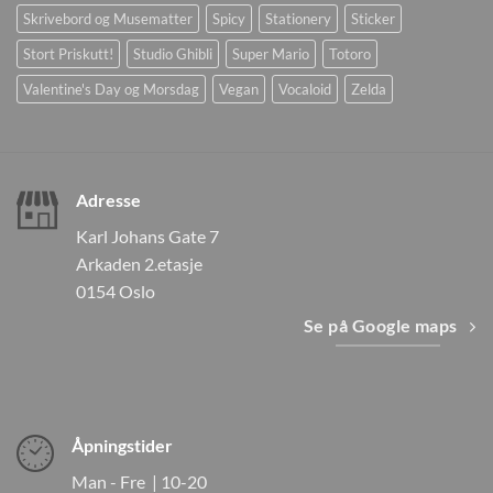
Skrivebord og Musematter
Spicy
Stationery
Sticker
Stort Priskutt!
Studio Ghibli
Super Mario
Totoro
Valentine's Day og Morsdag
Vegan
Vocaloid
Zelda
Adresse
Karl Johans Gate 7
Arkaden 2.etasje
0154 Oslo
Se på Google maps
Åpningstider
Man - Fre | 10-20