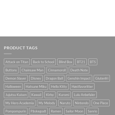
PRODUCT TAGS
Attack on Titan
Back to School
Blind Box
BT21
BTS
Buttons
Chainsaw Man
Cinnamoroll
Death Note
Demon Slayer
Disney
Dragon Ball
Genshin Impact
Glutenfri
Halloween
Hatsune Miku
Hello Kitty
Høstfavoritter
Jujutsu Kaisen
Kawaii
Kirby
Kuromi
Lulu Anbefaler
My Hero Academia
My Melody
Naruto
Nintendo
One Piece
Pompompurin
Påskegodt
Ramen
Sailor Moon
Sanrio